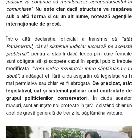
judiciar va continua să monitorizeze comportamentul în
comunitate”.
Nu este clar dacă structura va reapărea
sub o altă formă și cu un alt nume, notează agențiile
internaționale de presă.
Într-o altă declarație, oficialul a transmis că
”atât
Parlamentul, cât și sistemul judiciar lucrează pe această
problemă”
,
pentru a stabili dacă legea prin care femeile
sunt obligate să-și acopere capul în spațiul public trebuie
modificată.
”Vom vedea rezultatele într-o săptămână sau
două”
,
a adăugat el, fără a da asigurări că legislația va fi
mai permisivă sau chiar va fi abrogată.
De precizat, atât
legislativul, cât și sistemul judiciar sunt controlate de
grupul politicienilor conservatori.
În ciuda acestor
măsuri, sunt anunțate noi proteste în țară, existând chiar un
apel de grevă generală de trei zile, săptămâna viitoare.