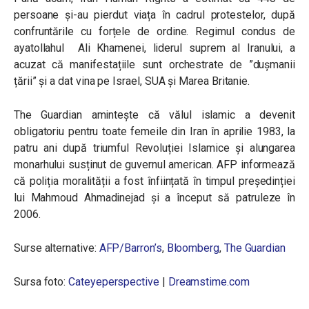
persoane și-au pierdut viața în cadrul protestelor, după
confruntările cu forțele de ordine. Regimul condus de
ayatollahul Ali Khamenei, liderul suprem al Iranului, a
acuzat că manifestațiile sunt orchestrate de ”dușmanii
țării” și a dat vina pe Israel, SUA și Marea Britanie.
The Guardian amintește că vălul islamic a devenit
obligatoriu pentru toate femeile din Iran în aprilie 1983, la
patru ani după triumful Revoluției Islamice și alungarea
monarhului susținut de guvernul american. AFP informează
că poliția moralității a fost înființată în timpul președinției
lui Mahmoud Ahmadinejad și a început să patruleze în
2006.
Surse alternative:
AFP/Barron’s
,
Bloomberg
,
The Guardian
Sursa foto:
Cateyeperspective
|
Dreamstime.com