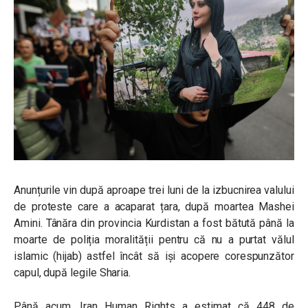
Anunțurile vin după aproape trei luni de la izbucnirea valului
de proteste care a acaparat țara, după moartea Mashei
Amini. Tânăra din provincia Kurdistan a fost bătută până la
moarte de poliția moralității pentru că nu a purtat vălul
islamic (hijab) astfel încât să iși acopere corespunzător
capul, după legile Sharia.
Până acum, Iran Human Rights a estimat că 448 de