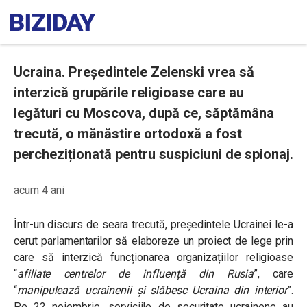
Ucraina. Președintele Zelenski vrea să
interzică grupările religioase care au
legături cu Moscova, după ce, săptămâna
trecută, o mănăstire ortodoxă a fost
percheziționată pentru suspiciuni de spionaj.
acum 4 ani
Într-un discurs de seara trecută, președintele Ucrainei le-a
cerut parlamentarilor să elaboreze un proiect de lege prin
care să interzică funcționarea organizațiilor religioase
“
a
filiate
centrelor de influență din Rusia
”, care
“
manipulează ucrainenii și slăbesc Ucraina din interior
”.
Pe 22 noiembrie, serviciile de securitate ucrainene au