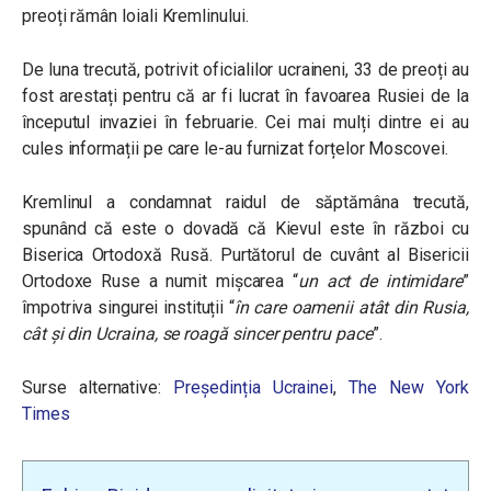
preoți rămân loiali Kremlinului.
De luna trecută, potrivit oficialilor ucraineni, 33 de preoți au
fost arestați pentru că ar fi lucrat în favoarea Rusiei de la
începutul invaziei în februarie. Cei mai mulți dintre ei au
cules informații pe care le-au furnizat forțelor Moscovei.
Kremlinul a condamnat raidul de săptămâna trecută,
spunând că este o dovadă că Kievul este în război cu
Biserica Ortodoxă Rusă. Purtătorul de cuvânt al Bisericii
Ortodoxe Ruse a numit mișcarea “
un act de intimidare
”
împotriva singurei instituții “
în care oamenii atât din Rusia,
cât și din Ucraina, se roagă sincer pentru pac
e
”.
Surse alternative:
Președinția Ucrainei
,
The New York
Times