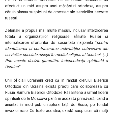
efectuat un raid asupra unei mănăstiri ortodoxe, asupra
căruia planau suspiciuni de amestec ale serviciilor secrete
ruseşti.
Zelenski a propus mai multe măsuri, inclusiv interzicerea
totală a organizațiilor religioase afiliate Rusiei și
intensificarea eforturilor de securitate națională “
pentru
identificarea și contracararea activităților subversive ale
serviciilor speciale rusești în mediul religios al Ucrainei. (…)
Prin aceste decizii, garantăm independența spirituală a
Ucrainei
”.
Unii oficiali ucraineni cred că în rândul clerului Bisericii
Ortodoxe din Ucraina există preoți care colaborează cu
Rusia. Ramura Bisericii Ortodoxe Răsăritene a urmat liderii
spirituali de la Moscova până în această primăvară, când a
anunțat în mod public ruptura față de Rusia, pe fondul
invaziei ruse. Cu toate acestea, există suspiciuni că mulți