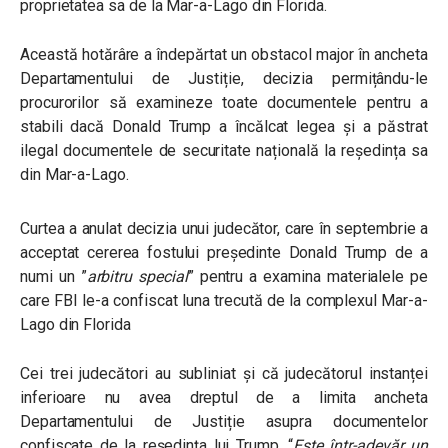
proprietatea sa de la Mar-a-Lago din Florida.
Această hotărâre a îndepărtat un obstacol major în ancheta
Departamentului de Justiție, decizia permițându-le
procurorilor să examineze toate documentele pentru a
stabili dacă Donald Trump a încălcat legea și a păstrat
ilegal documentele de securitate națională la reședința sa
din Mar-a-Lago.
Curtea a anulat decizia unui judecător, care în septembrie a
acceptat cererea fostului președinte Donald Trump de a
numi un ”
arbitru special
” pentru a examina materialele pe
care FBI le-a confiscat luna trecută de la complexul Mar-a-
Lago din Florida
Cei trei judecători au subliniat și că judecătorul instanței
inferioare nu avea dreptul de a limita ancheta
Departamentului de Justiție asupra documentelor
confiscate de la reședința lui Trump.
“
Este într-adevăr un