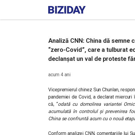
Analiză CNN: China dă semne că 
“zero-Covid”, care a tulburat eco
declanșat un val de proteste făr
acum 4 ani
Vicepremierul chinez Sun Chunlan, respons
pandemiei de Covid, a declarat miercuri î
că,
“
odată cu domolirea variantei Omicr
acumulată în controlul și prevenirea fo
China se confruntă acum cu o nouă etapă
Conform analizei CNN, comentariile lui
Su