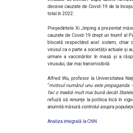
decese cauzate de Covid-19 de la început
total în 2022.
Președintele Xi Jinping a prezentat măsu
cauzate de Covid-19 drept un triumf al P
blocată respectând acel sistem, chiar d
virusul ca o parte a societății actuale și a
urmare a vaccinărilor în masă și a răspâ
virusului, dar mai transmisibilă.
Alfred Wu, profesor la Universitatea Na
“
motivul numărul unu este propaganda – e
fac o treabă mult mai bună decât Statele
refuză să renunțe la politica încă în vig
anumită măsură controlul asupra populație
Analiza integrală la CNN