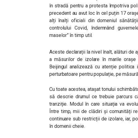
în stradă pentru a protesta împotriva polit
precedent au avut loc în cel puțin 17 orașe
alți înalți oficiali din domeniul sănătă
controlului Covid, îndemnând guvernel
maselor
” în timp util.
Aceste declarații la nivel înalt, alături de 
a măsurilor de izolare în marile orașe 
Beijingul analizează cu atenție politic
perturbatoare pentru populație, pe măsur
Cu toate acestea, atașat tonului schimbător
să descrie drumul ce trebuie parcurs că
tranziție. Modul în care situația va evol
Între timp, mii de clădiri și comunități 
continuare sub restricții de izolare, iar, p
în domenii cheie.