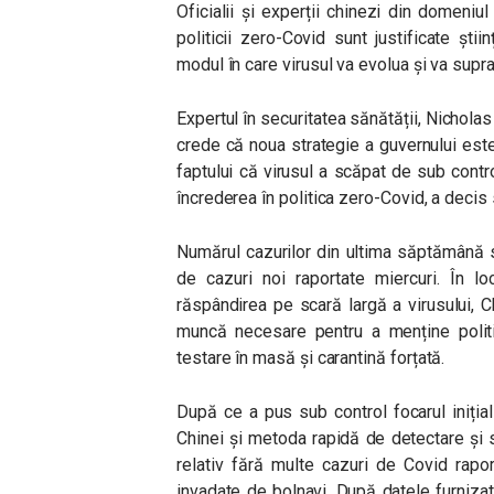
Oficialii și experții chinezi din domeniu
politicii zero-Covid sunt justificate știi
modul în care virusul va evolua și va supra
Expertul în securitatea sănătății, Nichola
crede că noua strategie a guvernului est
faptului că virusul a scăpat de sub contro
încrederea în politica zero-Covid, a decis
Numărul cazurilor din ultima săptămână s
de cazuri noi raportate miercuri. În l
răspândirea pe scară largă a virusului, C
muncă necesare pentru a menține politi
testare în masă și carantină forțată.
După ce a pus sub control focarul inițial
Chinei și metoda rapidă de detectare și s
relativ fără multe cazuri de Covid rapor
invadate de bolnavi. După datele furnizat