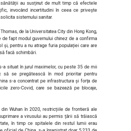
l sănătății au susținut de mult timp că efectele
nțific, invocând incertitudini în ceea ce privește
solicita sistemului sanitar.
s Thomas, de la Universitatea City din Hong Kong,
e de fapt modul guvernului chinez de a confirma
l și, pentru a nu atrage furia populației care are
 să facă schimbări.
-a situat în jurul maximelor, cu peste 35 de mii
oc să se pregătească în mod prioritar pentru
hina s-a concentrat pe infrastructura și forța de
cile zero-Covid, care se bazează pe blocaje,
 din Wuhan în 2020, restricțiile de frontieră ale
uprimare a virusului au permis țării să trăiască
tate, în timp ce spitalele din restul lumii erau
e oficial de China, s-a înregistrat doar 5.233 de