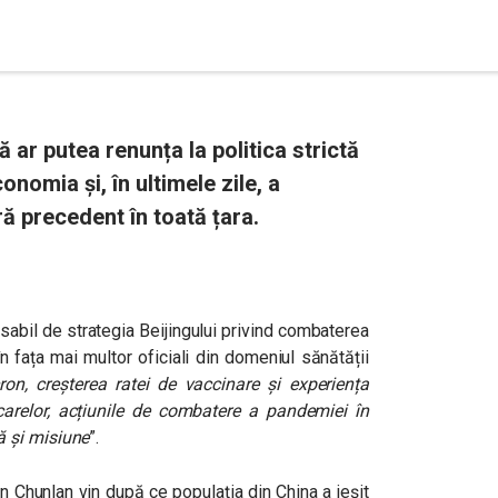
ar putea renunța la politica strictă
nomia și, în ultimele zile, a
ă precedent în toată țara.
abil de strategia Beijingului privind combaterea
n fața mai multor oficiali din domeniul sănătății
on, creșterea ratei de vaccinare și experiența
carelor, acțiunile de combatere a pandemiei în
 și misiune
”.
n Chunlan
vin după ce populația din China a ieșit