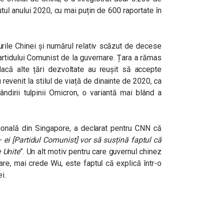
ul anului 2020, cu mai puțin de 600 raportate în
rile Chinei și numărul relativ scăzut de decese
artidului Comunist de la guvernare. Țara a rămas
acă alte țări dezvoltate au reușit să accepte
u revenit la stilul de viață de dinainte de 2020, ca
ndirii tulpinii Omicron, o variantă mai blând a
țională din Singapore, a declarat pentru CNN că
i [Partidul Comunist] vor să susțină faptul că
 Unite
”. Un alt motiv pentru care guvernul chinez
oare, mai crede Wu, este faptul că explică într-o
i.