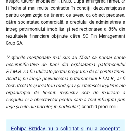
asupra tuturor imobilelor F.T.M.B. După înființarea firmei, ar
fi încheiat mai multe contracte în condiții dezavantajoase
pentru organizația de tineret, ce aveau ca obiect predarea,
către societatea comercială, a dreptului de administrare a
întreg patrimoniului imobiliar și redirecționarea a 85% din
rezultatele financiare obținute către SC Tin Management
Grup SA.
“Acțiunile menționate mai sus au făcut ca numai sume
nesemnificative de bani din exploatarea patrimoniului
F.T.M.B. să fie utilizate pentru programe de și pentru tineri.
Așadar, pe lângă prejudicierea patrimoniului F.T.M.B., ar fi
fost afectate și lezate în mod grav și interesele legitime ale
organizației de tineret, respectiv cele de realizare a
scopului și a obiectivelor pentru care a fost înființată prin
lege și cele ale tinerilor, în particular”
, conchid procurorii.
Echipa Biziday nu a solicitat și nu a acceptat