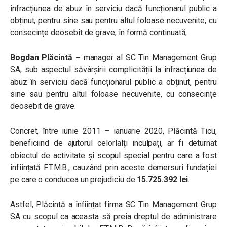
infracțiunea de abuz în serviciu dacă funcționarul public a
obținut, pentru sine sau pentru altul foloase necuvenite, cu
consecințe deosebit de grave, în formă continuată,
Bogdan Plăcintă –
manager al SC Tin Management Grup
SA, sub aspectul săvârșirii complicității la infracțiunea de
abuz în serviciu dacă funcționarul public a obținut, pentru
sine sau pentru altul foloase necuvenite, cu consecințe
deosebit de grave.
Concret,
între iunie 2011 – ianuarie 2020, Plăcintă Ticu,
beneficiind de ajutorul celorlalți inculpați, ar fi deturnat
obiectul de activitate și scopul special pentru care a fost
înființată F.T.M.B., cauzând prin aceste demersuri fundației
pe care o conducea un prejudiciu de
15.725.392 lei
.
Astfel, Plăcintă a înființat firma SC Tin Management Grup
SA cu scopul ca aceasta să preia dreptul de administrare