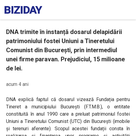
DNA trimite în instanță dosarul delapidării
patrimoniului fostei Uniuni a Tineretului
Comunist din București, prin intermediul
unei firme paravan. Prejudiciul, 15 milioane
de lei.
acum 4 ani
DNA explică faptul că dosarul vizează Fundația pentru
Tineret a municipiului București (
F.T.M.B.)
, o entitate
constituită în anul 1990 care a preluat patrimoniul fostei
Uniuni a Tineretului Comunist (UTC) din București (imobile
și terenuri aferente). Scopul acestei fundații consta în
realizarea și finanțarea unor programe și activități