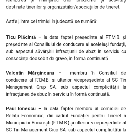
destinate tinerilor și organizațiilor/asociațiilor de tineret.
Astfel, între cei trimiși în judecată se numără:
Ticu Plăcintă –
la data faptei președinte al F.T.M.B. și
președinte al Consiliului de conducere al aceleiași fundații,
sub aspectul săvârșirii infracțiunii de abuz în serviciu cu
consecințe deosebit de grave, în formă continuată.
Valentin Mărgineanu –
membru în Consiliul de
conducere al F.T.M.B. și ulterior vicepreședinte al SC Tin
Management Grup SA, sub aspectul complicității la
infracțiunea de abuz în serviciu în formă continuată.
Paul Ionescu –
la data faptei membru al comisiei de
Relații Economice, din cadrul Fundației pentru Tineret a
Municipiului București (F.T.M.B.) și ulterior vicepreședinte al
SC Tin Management Grup SA, sub aspectul complicității la