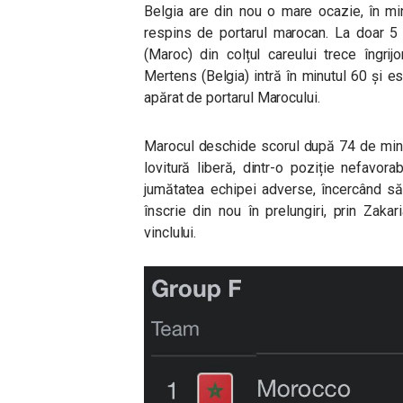
Belgia are din nou o mare ocazie, în min
respins de portarul marocan. La doar 5 
(Maroc) din colțul careului trece îngri
Mertens (Belgia) intră în minutul 60 și es
apărat de portarul Marocului.
Marocul deschide scorul după 74 de minu
lovitură liberă, dintr-o poziție nefavor
jumătatea echipei adverse, încercând să
înscrie din nou în prelungiri, prin Zaka
vinclului.