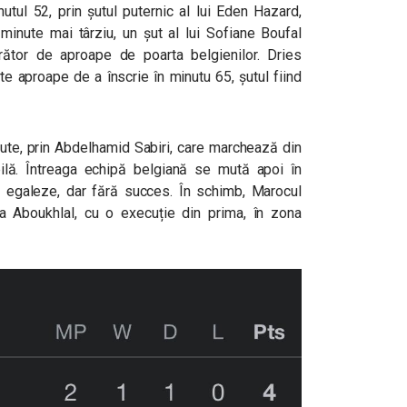
utul 52, prin șutul puternic al lui Eden Hazard,
minute mai târziu, un șut al lui Sofiane Boufal
jorător de aproape de poarta belgienilor. Dries
te aproape de a înscrie în minutu 65, șutul fiind
te, prin Abdelhamid Sabiri, care marchează din
abilă. Întreaga echipă belgiană se mută apoi în
 egaleze, dar fără succes. În schimb, Marocul
ria Aboukhlal, cu o execuție din prima, în zona