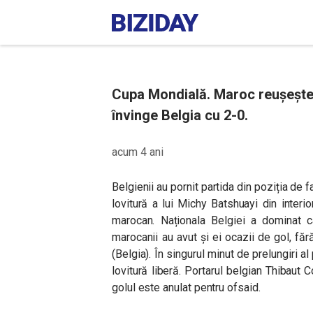
Cupa Mondială. Maroc reușește î
învinge Belgia cu 2-0.
acum 4 ani
Belgienii au pornit partida din poziția de f
lovitură a lui Michy Batshuayi din interio
marocan. Naționala Belgiei a dominat c
marocanii au avut și ei ocazii de gol, făr
(Belgia). În singurul minut de prelungiri a
lovitură liberă. Portarul belgian Thibaut 
golul este anulat pentru ofsaid.