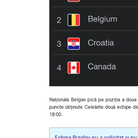
Naționala Belgiei pică pe poziția a doua
puncte obținute. Celelalte două echipe din
18:00.
Echipa Biziday nu a solicitat și n