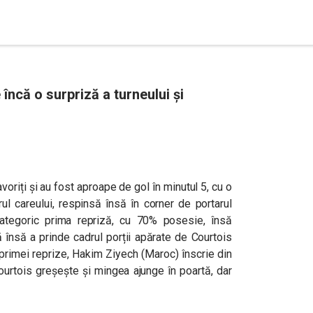
ncă o surpriză a turneului și
avoriți și au fost aproape de gol în minutul 5, cu o
rul careului, respinsă însă în corner de portarul
ategoric prima repriză, cu 70% posesie, însă
ă însă a prinde cadrul porții apărate de Courtois
l primei reprize, Hakim Ziyech (Maroc) înscrie din
Courtois greșește și mingea ajunge în poartă, dar