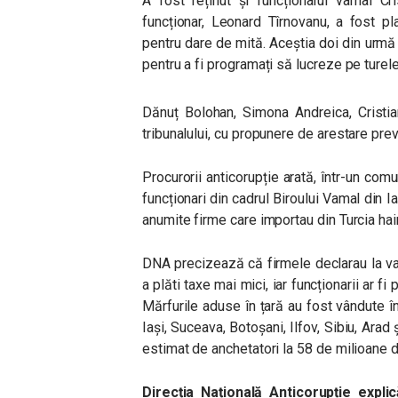
A fost reținut și funcționarul vamal Cr
funcționar, Leonard Tîrnovanu, a fost pl
pentru dare de mită. Aceștia doi din urmă
pentru a fi programați să lucreze pe turele
Dănuț Bolohan, Simona Andreica, Cristia
tribunalului, cu propunere de arestare prev
Procurorii anticorupție arată, într-un com
funcționari din cadrul Biroului Vamal din I
anumite firme care importau din Turcia hai
DNA precizează că firmele declarau la va
a plăti taxe mai mici, iar funcționarii ar fi
Mărfurile aduse în țară au fost vândute î
Iași, Suceava, Botoșani, Ilfov, Sibiu, Arad 
estimat de anchetatori la 58 de milioane d
Direcția Națională Anticorupție expli