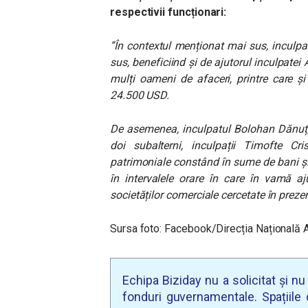
respectivii funcționari:
”În contextul menționat mai sus, inculp
sus, beneficiind și de ajutorul inculpatei 
mulți oameni de afaceri, printre care ș
24.500 USD.
De asemenea, inculpatul Bolohan Dănuț, în
doi subalterni, inculpații Timofte Cri
patrimoniale constând în sume de bani și 
în intervalele orare în care în vamă a
societăților comerciale cercetate în preze
Sursa foto: Facebook/Direcția Națională A
Echipa Biziday nu a solicitat și n
fonduri guvernamentale. Spațiile d