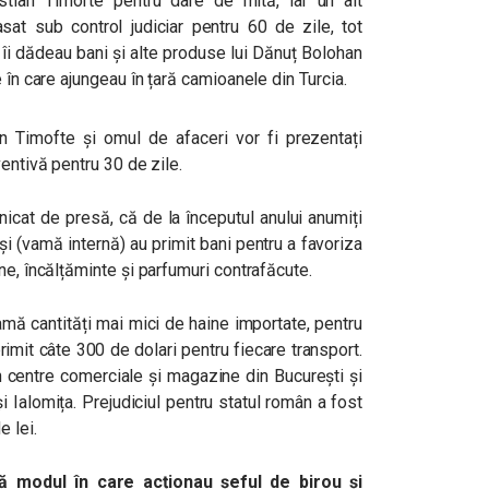
istian Timofte pentru dare de mită, iar un alt
asat sub control judiciar pentru 60 de zile, tot
 îi dădeau bani și alte produse lui Dănuț Bolohan
 în care ajungeau în țară camioanele din Turcia.
n Timofte și omul de afaceri vor fi prezentați
entivă pentru 30 de zile.
unicat de presă, că de la începutul anului anumiți
ași (vamă internă) au primit bani pentru a favoriza
ne, încălțăminte și parfumuri contrafăcute.
mă cantități mai mici de haine importate, pentru
 primit câte 300 de dolari pentru fiecare transport.
n centre comerciale și magazine din București și
și Ialomița
. Prejudiciul pentru statul român a fost
e lei.
că modul în care acționau șeful de birou și