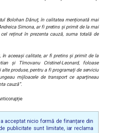
atul Bolohan Dănuț, în calitatea menționată mai
Andreica Simona, ar fi pretins și primit de la mai
i cel reținut în prezenta cauză, suma totală de
 aceeași calitate, ar fi pretins și primit de la
stian și Tîrnovanu Cristinel-Leonard, foloase
alte produse, pentru a fi programați de serviciu
jungeau mijloacele de transport ce aparțineau
nta cauză”.
nticorupție
u a acceptat nicio formă de finanțare din
e publicitate sunt limitate, iar reclama