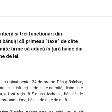
ntieră și trei funcționari din
t bănuiți că primeau “taxe” de câte
mite firme să aducă în țară haine din
ne de lei.
ă l-a reținut pentru 24 de ore pe Dănuț Bolohan,
tru cinci infracțiuni de luare de mită, dintre care
ta, a fost reținută Simona Andreica, bănuită de
atorul unei firme, bănuit de dare de mită.