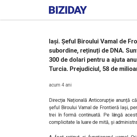
Iași. Șeful Biroului Vamal de Fro
subordine, reținuți de DNA. Sun
300 de dolari pentru a ajuta anu
Turcia. Prejudiciul, 58 de milioa
acum 4 ani
Direcția Națională Anticorupție anunță c
șeful Biroului Vamal de Frontieră Iași, pen
trei în formă continuată. Pe lângă aces
complicitate la luare de mită, și administr