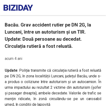
Bacău. Grav accident rutier pe DN 2G, la
Luncani, între un autoturism și un TIR.
Update: Două persoane au decedat.
Circulația rutieră a fost reluată.
acum 4 ani
Update
: Poliția transmite că circulația rutieră a fost reluată
pe DN 2G, în zona localității Luncani, județul Bacău, unde s-
a produs o coliziune între autoturism și un autocamion. În
urma impactului au rezultat 2 victime din autoturism (șofer
și pasager dreapta), ambele decedate. Valorile de trafic se
mențin ridicate, în zonă circulându-se pe un carosabil
umed, în condiții de lapoviță