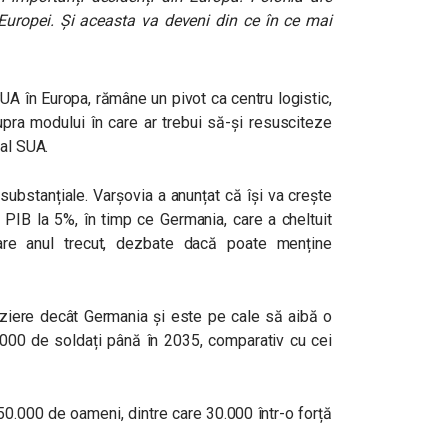
ropei. Și aceasta va deveni din ce în ce mai
 SUA în Europa, rămâne un pivot ca centru logistic,
upra modului în care ar trebui să-și resusciteze
 al SUA.
 substanțiale. Varșovia a anunțat că își va crește
n PIB la 5%, în timp ce Germania, care a cheltuit
are anul trecut, dezbate dacă poate menține
uziere decât Germania și este pe cale să aibă o
.000 de soldați până în 2035, comparativ cu cei
50.000 de oameni, dintre care 30.000 într-o forță