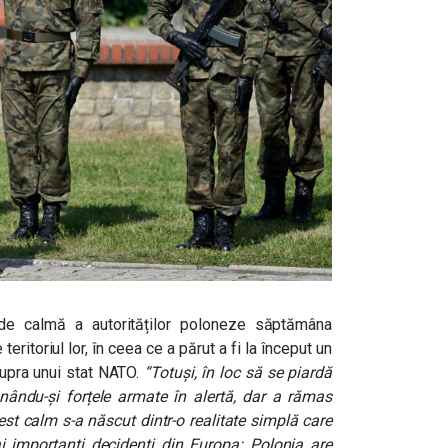
 de calmă a autorităților poloneze săptămâna
ritoriul lor, în ceea ce a părut a fi la început un
supra unui stat NATO.
“Totuși, în loc să se piardă
unându-și forțele armate în alertă, dar a rămas
st calm s-a născut dintr-o realitate simplă care
i importanți decidenți din Europa: Polonia are