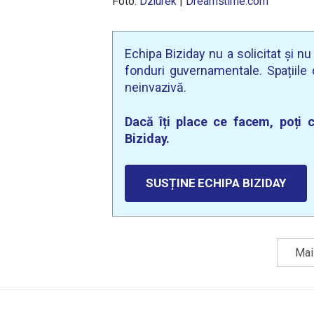
Foto:
Dziurek
|
Dreamstime.com
Echipa Biziday nu a solicitat și n
fonduri guvernamentale. Spațiile d
neinvazivă.
Dacă îți place ce facem, poți c
Biziday.
SUSȚINE ECHIPA BIZIDAY
Mai 