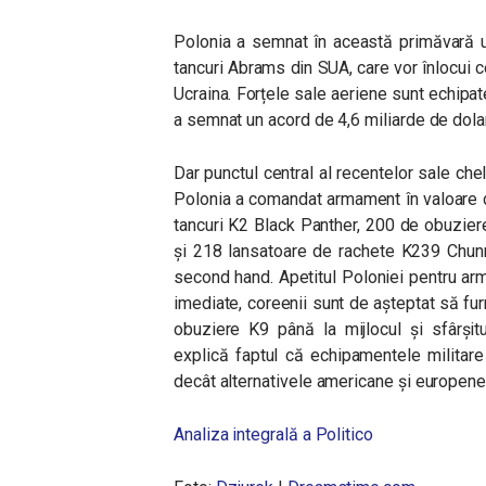
Polonia a semnat în această primăvară u
tancuri Abrams din SUA, care vor înlocui c
Ucraina. Forțele sale aeriene sunt echipa
a semnat un acord de 4,6 miliarde de dola
Dar punctul central al recentelor sale che
Polonia a comandat armament în valoare 
tancuri K2 Black Panther, 200 de obuzie
și 218 lansatoare de rachete K239 Chun
second hand. Apetitul Poloniei pentru arm
imediate, coreenii sunt de așteptat să fu
obuziere K9 până la mijlocul și sfârșitu
explică faptul că echipamentele militar
decât alternativele americane și europene 
Analiza integrală a Politico