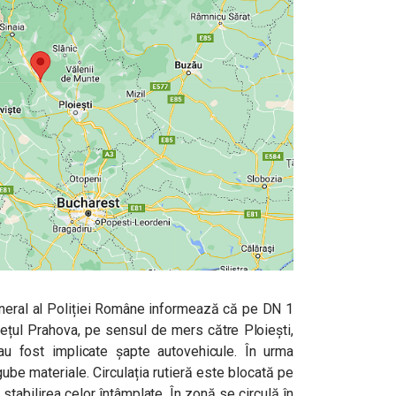
neral al Poliției Române
informează că pe DN 1
udețul Prahova, pe sensul de mers către Ploiești,
au fost implicate șapte autovehicule. În urma
gube materiale. Circulația rutieră este blocată pe
tabilirea celor întâmplate. În zonă se circulă în