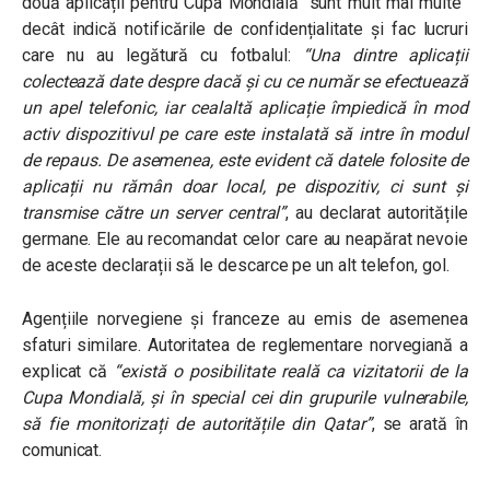
două aplicații pentru Cupa Mondială “sunt mult mai multe”
decât indică notificările de confidențialitate și fac lucruri
care nu au legătură cu fotbalul:
“Una dintre aplicații
colectează date despre dacă și cu ce număr se efectuează
un apel telefonic, iar cealaltă aplicație împiedică în mod
activ dispozitivul pe care este instalată să intre în modul
de repaus. De asemenea, este evident că datele folosite de
aplicații nu rămân doar local, pe dispozitiv, ci sunt și
transmise către un server central”
,
au declarat autoritățile
germane. Ele au recomandat celor care au neapărat nevoie
de aceste declarații să le descarce pe un alt telefon, gol.
Agențiile norvegiene și franceze au emis de asemenea
sfaturi similare. Autoritatea de reglementare norvegiană a
explicat că
“există o posibilitate reală ca vizitatorii de la
Cupa Mondială, și în special cei din grupurile vulnerabile,
să fie monitorizați de autoritățile din Qatar”
, se arată în
comunicat.