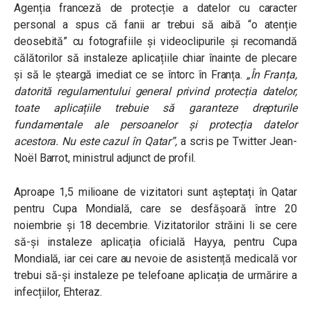
Agenția franceză de protecție a datelor cu caracter
personal a spus că fanii ar trebui să aibă “o atenție
deosebită” cu fotografiile și videoclipurile și recomandă
călătorilor să instaleze aplicațiile chiar înainte de plecare
și să le șteargă imediat ce se întorc în Franța.
„În Franța,
datorită regulamentului general privind protecția datelor,
toate aplicațiile trebuie să garanteze drepturile
fundamentale ale persoanelor și protecția datelor
acestora. Nu este cazul în Qatar”
,
a scris pe Twitter Jean-
Noël Barrot, ministrul adjunct de profil.
Aproape 1,5 milioane de vizitatori sunt așteptați în Qatar
pentru Cupa Mondială, care se desfășoară între 20
noiembrie și 18 decembrie. Vizitatorilor străini li se cere
să-și instaleze aplicația oficială Hayya, pentru Cupa
Mondială, iar cei care au nevoie de asistență medicală vor
trebui să-și instaleze pe telefoane aplicația de urmărire a
infecțiilor, Ehteraz.