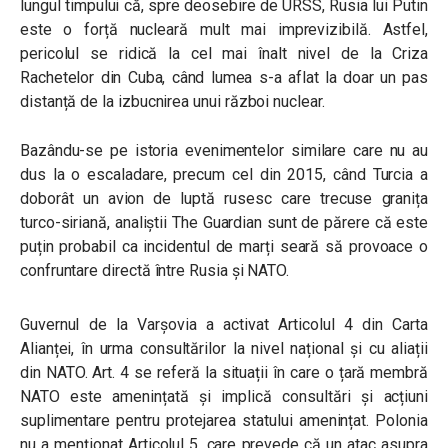
lungul timpului că, spre deosebire de URSS, Rusia lui Putin
este o forță nucleară mult mai imprevizibilă. Astfel,
pericolul se ridică la cel mai înalt nivel de la Criza
Rachetelor din Cuba, când lumea s-a aflat la doar un pas
distanță de la izbucnirea unui război nuclear.
Bazându-se pe istoria evenimentelor similare care nu au
dus la o escaladare, precum cel din 2015, când Turcia a
doborât un avion de luptă rusesc care trecuse granița
turco-siriană, analiștii The Guardian sunt de părere că este
puțin probabil ca incidentul de marți seară să provoace o
confruntare directă între Rusia și NATO.
Guvernul de la Varșovia a activat Articolul 4 din Carta
Alianței, în urma consultărilor la nivel național și cu aliații
din NATO. Art. 4 se referă la situații în care o țară membră
NATO este amenințată și implică consultări și acțiuni
suplimentare pentru protejarea statului amenințat. Polonia
nu a menționat Articolul 5, care prevede că un atac asupra