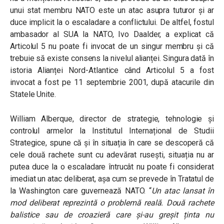
unui stat membru NATO este un atac asupra tuturor și ar
duce implicit la o escaladare a conflictului. De altfel, fostul
ambasador al SUA la NATO, Ivo Daalder, a explicat că
Articolul 5 nu poate fi invocat de un singur membru și că
trebuie să existe consens la nivelul alianței. Singura dată în
istoria Alianței Nord-Atlantice când Articolul 5 a fost
invocat a fost pe 11 septembrie 2001, după atacurile din
Statele Unite.
William Alberque, director de strategie, tehnologie și
controlul armelor la Institutul Internațional de Studii
Strategice, spune că și în situația în care se descoperă că
cele două rachete sunt cu adevărat rusești, situația nu ar
putea duce la o escaladare întrucât nu poate fi considerat
imediat un atac deliberat, așa cum se prevede în Tratatul de
la Washington care guvernează NATO. “
Un atac lansat în
mod deliberat reprezintă o problemă reală. Două rachete
balistice sau de croazieră care și-au greșit ținta nu