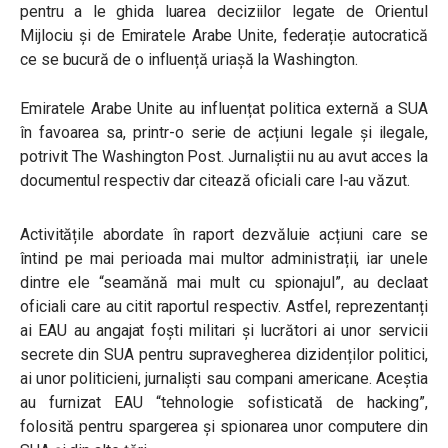
pentru a le ghida luarea deciziilor legate de Orientul
Mijlociu și de Emiratele Arabe Unite, federație autocratică
ce se bucură de o influență uriașă la Washington.
Emiratele Arabe Unite au influențat politica externă a SUA
în favoarea sa, printr-o serie de acțiuni legale și ilegale,
potrivit The Washington Post. Jurnaliștii nu au avut acces la
documentul respectiv dar citează oficiali care l-au văzut.
Activitățile abordate în raport dezvăluie acțiuni care se
întind pe mai perioada mai multor administrații, iar unele
dintre ele “seamănă mai mult cu spionajul”, au declaat
oficiali care au citit raportul respectiv. Astfel, reprezentanți
ai EAU au angajat foști militari și lucrători ai unor servicii
secrete din SUA pentru supravegherea dizidenților politici,
ai unor politicieni, jurnaliști sau compani americane. Aceștia
au furnizat EAU “tehnologie sofisticată de hacking”,
folosită pentru spargerea și spionarea unor computere din