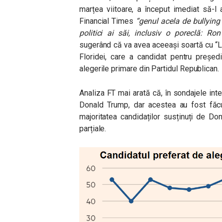
marțea viitoare, a început imediat să-l
Financial Times
“genul acela de bullying 
politici ai săi, inclusiv o poreclă: R
sugerând că va avea aceeași soartă cu “L
Floridei, care a candidat pentru președ
alegerile primare din Partidul Republican.
Analiza FT mai arată că, în sondajele in
Donald Trump, dar acestea au fost făcu
majoritatea candidaților susținuți de Do
parțiale.