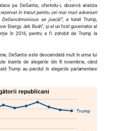
 atace pe DeSantis, oferindu-i, observă analiza
rezervat în trecut pentru cei mai mari adversari
on DeSanctimonious se joacă!”
, a tunat Trump,
ow Energy Jeb Bush”, și el un fost guvernator al
inție în 2016, pentru a fi zdrobit de Trump la
terne, DeSantis este deocamdată mult în urma lui
te înainte de alegerile din 8 noiembrie, când
nald Trump au pierdut în alegerile parlamentare