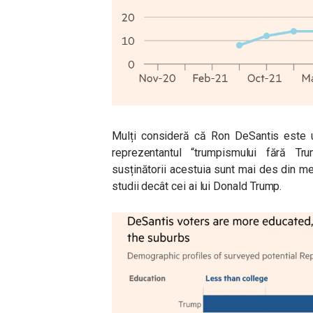
Mulți consideră că Ron DeSantis este u
reprezentantul “trumpismului fără Tru
susținătorii acestuia sunt mai des din med
studii decât cei ai lui Donald Trump.