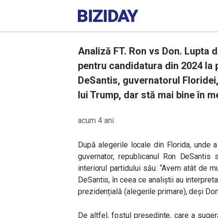
Analiză FT. Ron vs Don. Lupta di
pentru candidatura din 2024 la 
DeSantis, guvernatorul Floridei
lui Trump, dar stă mai bine în m
acum 4 ani
După alegerile locale din Florida, unde
guvernator, republicanul Ron DeSantis s
interiorul partidului său: “Avem atât de mu
DeSantis, în ceea ce analiștii au interpret
prezidențială (alegerile primare), deși Don
De altfel, fostul președinte, care a suger