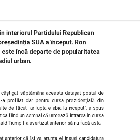
n interiorul Partidului Republican
președinția SUA a început. Ron
, este încă departe de popularitatea
ediul urban.
 a câștigat săptămâna aceasta detașat postul de
-a profilat clar pentru cursa prezidențială din
lte de făcut, iar lupta e abia la început”, a spus
at ca fiind un semnal că urmează intrarea în cursa
ald Trump l-a avertizat anterior să nu facă asta.
at anterior că își va anunța el însuși candidatura