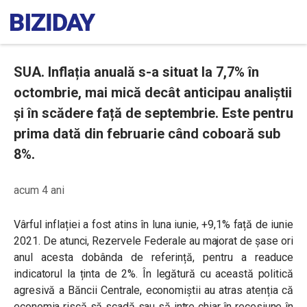
SUA. Inflația anuală s-a situat la 7,7% în
octombrie, mai mică decât anticipau analiștii
și în scădere față de septembrie. Este pentru
prima dată din februarie când coboară sub
8%.
acum 4 ani
Vârful inflației a fost atins în luna iunie, +9,1% față de iunie
2021. De atunci, Rezervele Federale au majorat de șase ori
anul acesta dobânda de referință, pentru a readuce
indicatorul la ținta de 2%. În legătură cu această politică
agresivă a Băncii Centrale, economiștii au atras atenția că
economia riscă să scadă sau să intre chiar în recesiune în