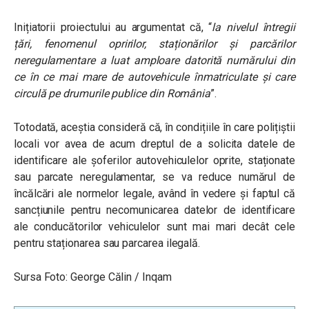
Inițiatorii proiectului au argumentat că, “
la nivelul întregii
țări, fenomenul opririlor, staționărilor și parcărilor
neregulamentare a luat amploare datorită numărului din
ce în ce mai mare de autovehicule înmatriculate și care
circulă pe drumurile publice din România
”.
Totodată, aceștia consideră că, în condițiile în care polițiștii
locali vor avea de acum dreptul de a solicita datele de
identificare ale șoferilor autovehiculelor oprite, staționate
sau parcate neregulamentar, se va reduce numărul de
încălcări ale normelor legale, având în vedere și faptul că
sancțiunile pentru necomunicarea datelor de identificare
ale conducătorilor vehiculelor sunt mai mari decât cele
pentru staționarea sau parcarea ilegală.
Sursa Foto:
George Călin / Inqam