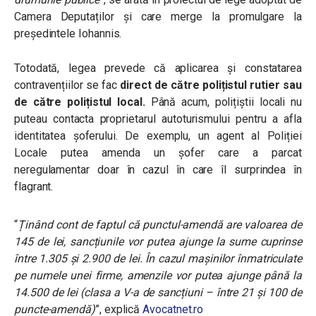
Camera Deputaților și care merge la promulgare la
președintele Iohannis.
Totodată, legea prevede că aplicarea și constatarea
contravențiilor se fac
direct de către polițistul rutier sau
de către polițistul local.
Până acum, polițiștii locali nu
puteau contacta proprietarul autoturismului pentru a afla
identitatea șoferului. De exemplu, un agent al Poliției
Locale putea amenda un șofer care a parcat
neregulamentar doar în cazul în care îl surprindea în
flagrant.
“
Ținând cont de faptul că punctul-amendă are valoarea de
145 de lei, sancțiunile vor putea ajunge la sume cuprinse
între 1.305 și 2.900 de lei. În cazul mașinilor înmatriculate
pe numele unei firme, amenzile vor putea ajunge până la
14.500 de lei (clasa a V-a de sancțiuni – între 21 și 100 de
puncte-amendă)
”, explică
Avocatnet.ro