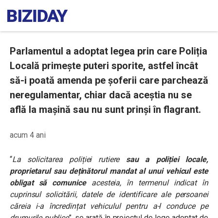
Parlamentul a adoptat legea prin care Poliția
Locală primește puteri sporite, astfel încât
să-i poată amenda pe șoferii care parchează
neregulamentar, chiar dacă aceștia nu se
află la mașină sau nu sunt prinși în flagrant.
acum 4 ani
“
La solicitarea poliției rutiere
sau a poliției locale,
proprietarul sau deținătorul mandat al unui vehicul este
obligat să comunice
acesteia, în termenul indicat în
cuprinsul solicitării, datele de identificare ale persoanei
căreia i-a încredințat vehiculul pentru a-l conduce pe
drumurile publice
”, se arată în proiectul de lege adoptat de