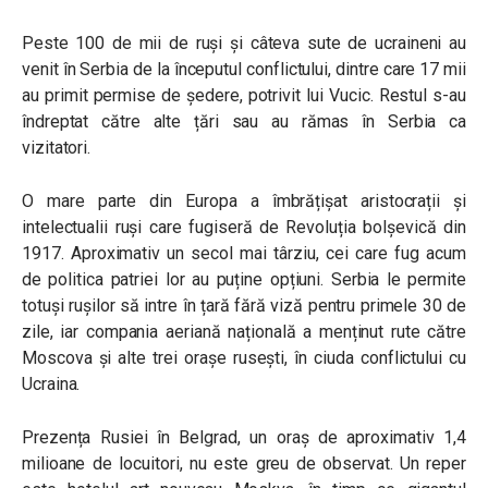
Peste 100 de mii de ruși și câteva sute de ucraineni au
venit în Serbia de la începutul conflictului, dintre care 17 mii
au primit permise de ședere, potrivit lui Vucic. Restul s-au
îndreptat către alte țări sau au rămas în Serbia ca
vizitatori.
O mare parte din Europa a îmbrățișat aristocrații și
intelectualii ruși care fugiseră de Revoluția bolșevică din
1917. Aproximativ un secol mai târziu, cei care fug acum
de politica patriei lor au puține opțiuni. Serbia le permite
totuși rușilor să intre în țară fără viză pentru primele 30 de
zile, iar compania aeriană națională a menținut rute către
Moscova și alte trei orașe rusești, în ciuda conflictului cu
Ucraina.
Prezența Rusiei în Belgrad, un oraș de aproximativ 1,4
milioane de locuitori, nu este greu de observat. Un reper