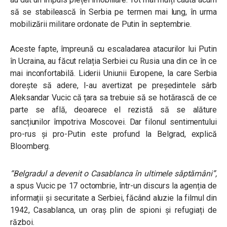
să se stabilească în Serbia pe termen mai lung, în urma
mobilizării militare ordonate de Putin în septembrie.
Aceste fapte, împreună cu escaladarea atacurilor lui Putin
în Ucraina, au făcut relația Serbiei cu Rusia una din ce în ce
mai inconfortabilă. Liderii Uniunii Europene, la care Serbia
dorește să adere, l-au avertizat pe președintele sârb
Aleksandar Vucic că țara sa trebuie să se hotărască de ce
parte se află, deoarece el rezistă să se alăture
sancțiunilor împotriva Moscovei. Dar filonul sentimentului
pro-rus și pro-Putin este profund la Belgrad, explică
Bloomberg.
“
Belgradul a devenit o Casablanca în ultimele săptămâni
”,
a spus Vucic pe 17 octombrie, într-un discurs la agenția de
informații și securitate a Serbiei, făcând aluzie la filmul din
1942, Casablanca, un oraș plin de spioni și refugiați de
război.