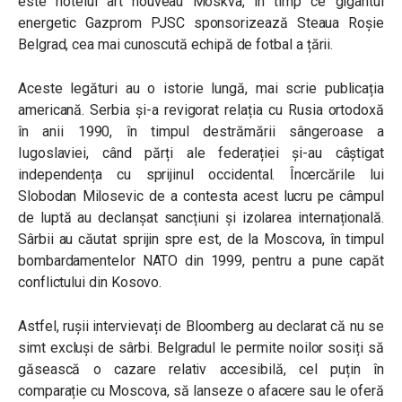
este hotelul art nouveau Moskva, în timp ce gigantul
energetic Gazprom PJSC sponsorizează Steaua Roșie
Belgrad, cea mai cunoscută echipă de fotbal a țării.
Aceste legături au o istorie lungă, mai scrie publicația
americană. Serbia și-a revigorat relația cu Rusia ortodoxă
în anii 1990, în timpul destrămării sângeroase a
Iugoslaviei, când părți ale federației și-au câștigat
independența cu sprijinul occidental. Încercările lui
Slobodan Milosevic de a contesta acest lucru pe câmpul
de luptă au declanșat sancțiuni și izolarea internațională.
Sârbii au căutat sprijin spre est, de la Moscova, în timpul
bombardamentelor NATO din 1999, pentru a pune capăt
conflictului din Kosovo.
Astfel, rușii intervievați de Bloomberg au declarat că nu se
simt excluși de sârbi. Belgradul le permite noilor sosiți să
găsească o cazare relativ accesibilă, cel puțin în
comparație cu Moscova, să lanseze o afacere sau le oferă