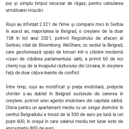
pur și simplu timpul necesar de răgaz, pentru calcularea
următoarei mișcări.
Rușii au înființat 2.321 de firme și companii mici în Serbia
în acest an, majoritatea la Belgrad, o creștere de la doar
158 în tot anul 2021, potrivit Registrului de afaceri al
Serbiei, citat de Bloomberg. WeShare, cu sediul la Belgrad,
care gestionează spații de birouri într-o clădire modernă
vizavi de clădirea parlamentului sârb, a primit 60 de noi
clienți ruși de la începutul războiului din Ucraina, în creștere
față de doar câțiva înainte de conflict.
Între timp, rușii au modificat și piața imobiliară, prețurile
chiriilor s-au dublat în Belgrad susținute de cererea în
creștere, potrivit unei agenții imobiliare din capitala sârbă.
Chiria pentru un apartament mediu cu un singur dormitor în
centrul Belgradului a trecut de la 300 de euro pe lună la cel
puțin 600, în orașul în care salariul mediu net lunar este de
aproximativ 800 de euro.