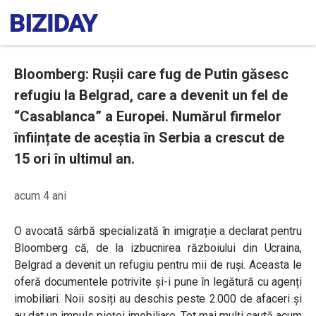
Bloomberg: Rușii care fug de Putin găsesc
refugiu la Belgrad, care a devenit un fel de
“Casablanca” a Europei. Numărul firmelor
înființate de aceștia în Serbia a crescut de
15 ori în ultimul an.
acum 4 ani
O avocată sârbă specializată în imigrație a declarat pentru
Bloomberg că, de la izbucnirea războiului din Ucraina,
Belgrad a devenit un refugiu pentru mii de ruși. Aceasta le
oferă documentele potrivite și-i pune în legătură cu agenți
imobiliari. Noii sosiți au deschis peste 2.000 de afaceri și
au dat un impuls pieței imobiliare. Tot mai mulți caută acum