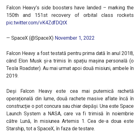
Falcon Heavy’s side boosters have landed – marking the
150th and 151st recovery of orbital class rockets
pic.twitter.com/vK4ZdfDQtX
— SpaceX (@SpaceX)
November 1, 2022
Falcon Heavy a fost testată pentru prima dată în anul 2018,
când Elon Musk și-a trimis în spațiu mașina personală (o
Tesla Roadster). Au mai urmat apoi două misiuni, ambele în
2019.
Deși Falcon Heavy este cea mai puternică rachetă
operațională din lume, două rachete masive aflate încă în
construcţie o pot concura sau chiar depăşi. Una este Space
Launch System a NASA, care va fi trimisă în noiembrie
către Lună, în misiunea Artemis 1. Cea de-a doua este
Starship, tot a SpaceX, în faza de testare.