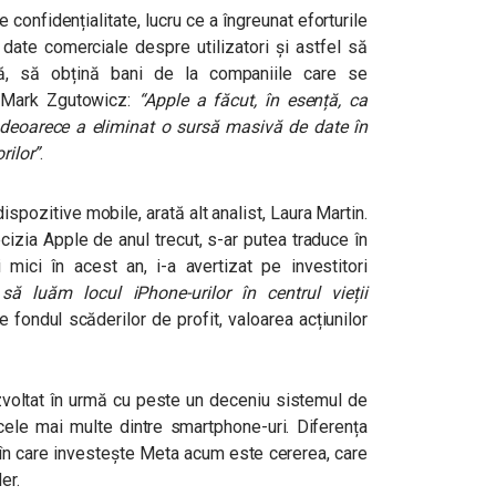
 confidențialitate, lucru ce a îngreunat eforturile
date comerciale despre utilizatori și astfel să
mă, să obțină bani de la companiile care se
i Mark Zgutowicz:
“Apple a făcut, în esență, ca
, deoarece a eliminat o sursă masivă de date în
rilor”
.
spozitive mobile, arată alt analist, Laura Martin.
cizia Apple de anul trecut, s-ar putea traduce în
 mici în acest an, i-a avertizat pe investitori
ă luăm locul iPhone-urilor în centrul vieții
e fondul scăderilor de profit, valoarea acțiunilor
zvoltat în urmă cu peste un deceniu sistemul de
ele mai multe dintre smartphone-uri. Diferența
l în care investește Meta acum este cererea, care
er.