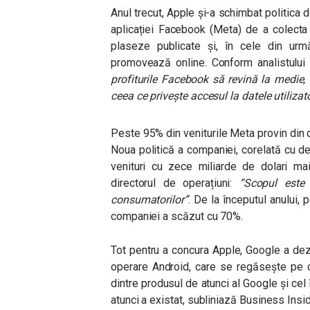
Anul trecut, Apple și-a schimbat politica de
aplicației Facebook (Meta) de a colecta 
plaseze publicate și, în cele din ur
promovează online. Conform analistulu
profiturile Facebook să revină la medie
ceea ce privește accesul la datele utilizato
Peste 95% din veniturile Meta provin din di
Noua politică a companiei, corelată cu de
venituri cu zece miliarde de dolari mai
directorul de operațiuni:
“Scopul este s
consumatorilor”
.
De la începutul anului, p
companiei a scăzut cu 70%.
Tot pentru a concura Apple, Google a de
operare Android, care se regăsește pe c
dintre produsul de atunci al Google și ce
atunci a existat, subliniază Business Insid