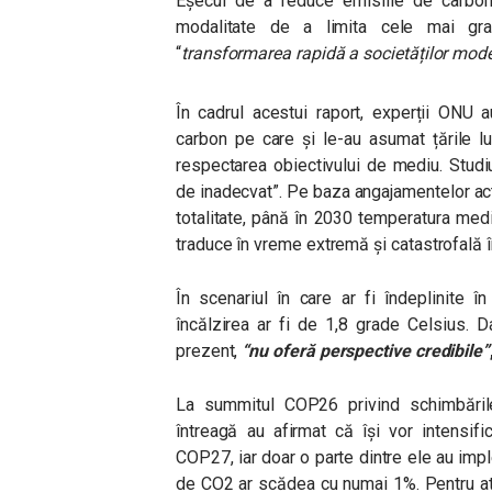
Eșecul de a reduce emisiile de carbon,
modalitate de a limita cele mai gra
“
transformarea rapidă a societăților mod
În cadrul acestui raport, experții ONU 
carbon pe care și le-au asumat țările l
respectarea obiectivului de mediu. Studiu
de inadecvat”. Pe baza angajamentelor actual
totalitate, până în 2030 temperatura medi
traduce în vreme extremă și catastrofală în
În scenariul în care ar fi îndeplinite î
încălzirea ar fi de 1,8 grade Celsius. 
prezent,
“nu oferă perspective credibile”
La summitul COP26 privind schimbările
întreagă au afirmat că își vor intensif
COP27, iar doar o parte dintre ele au imp
de CO2 ar scădea cu numai 1%. Pentru atin