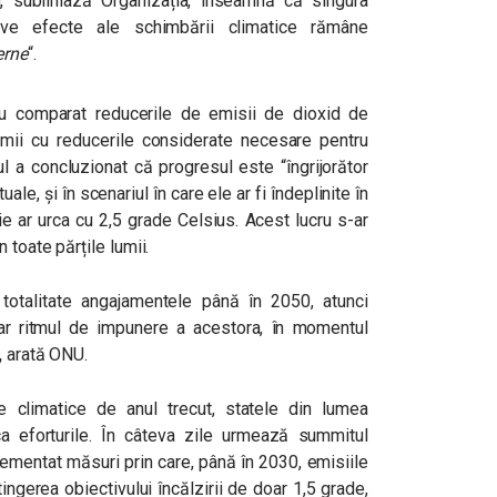
 subliniază Organizația, înseamnă că singura
ve efecte ale schimbării climatice rămâne
erne
“.
au comparat reducerile de emisii de dioxid de
umii cu reducerile considerate necesare pentru
l a concluzionat că progresul este “îngrijorător
e, și în scenariul în care ele ar fi îndeplinite în
e ar urca cu 2,5 grade Celsius. Acest lucru s-ar
 toate părțile lumii.
n totalitate angajamentele până în 2050, atunci
Dar ritmul de impunere a acestora, în momentul
,
arată ONU.
 climatice de anul trecut, statele din lumea
ica eforturile. În câteva zile urmează summitul
lementat măsuri prin care, până în 2030, emisiile
gerea obiectivului încălzirii de doar 1,5 grade,