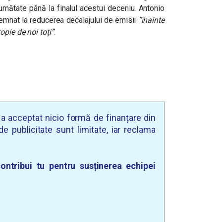
umătate până la finalul acestui deceniu. Antonio
demnat la reducerea decalajului de emisii
“
înainte
pie de noi toți”
.
u a acceptat nicio formă de finanțare din
e publicitate sunt limitate, iar reclama
ontribui tu pentru susținerea echipei