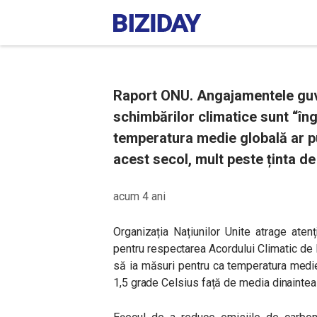
Raport ONU. Angajamentele guv
schimbărilor climatice sunt “îng
temperatura medie globală ar pu
acest secol, mult peste ținta de
acum 4 ani
Organizația Națiunilor Unite atrage aten
pentru respectarea Acordului Climatic de l
să ia măsuri pentru ca temperatura medie
1,5 grade Celsius față de media dinaintea 