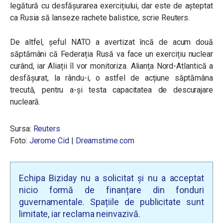
legătură cu desfășurarea exercițiului, dar este de așteptat
ca Rusia să lanseze rachete balistice, scrie Reuters.
De altfel, șeful NATO a avertizat încă de acum două
săptămâni că Federația Rusă va face un exercițiu nuclear
curând, iar Aliații îl vor monitoriza. Alianța Nord-Atlantică a
desfășurat, la rându-i, o astfel de acțiune săptămâna
trecută, pentru a-și testa capacitatea de descurajare
nucleară.
Sursa:
Reuters
Foto:
Jerome Cid
|
Dreamstime.com
Echipa Biziday nu a solicitat și nu a acceptat
nicio formă de finanțare din fonduri
guvernamentale. Spațiile de publicitate sunt
limitate, iar reclama neinvazivă.