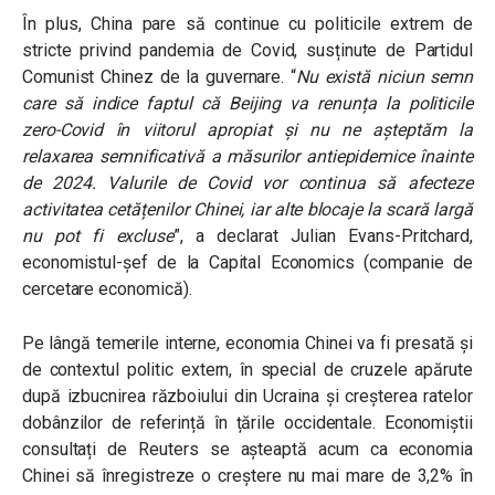
În plus, China pare să continue cu politicile extrem de
stricte privind pandemia de Covid, susținute de Partidul
Comunist Chinez de la guvernare. “
Nu există niciun semn
care să indice faptul că Beijing va renunța la politicile
zero-Covid în viitorul apropiat și nu ne așteptăm la
relaxarea semnificativă a măsurilor antiepidemice înainte
de 2024. Valurile de Covid vor continua să afecteze
activitatea cetățenilor Chinei, iar alte blocaje la scară largă
nu pot fi excluse
”, a declarat Julian Evans-Pritchard,
economistul-șef de la Capital Economics (companie de
cercetare economică).
Pe lângă temerile interne, economia Chinei va fi presată și
de contextul politic extern, în special de cruzele apărute
după izbucnirea războiului din Ucraina și creșterea ratelor
dobânzilor de referință în țările occidentale. Economiștii
consultați de Reuters se așteaptă acum ca economia
Chinei să înregistreze o creștere nu mai mare de 3,2% în