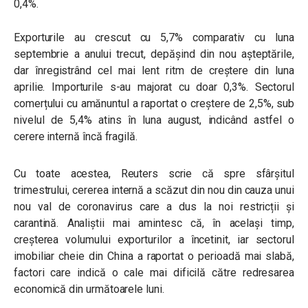
0,4%.
Exporturile au crescut cu 5,7% comparativ cu luna
septembrie a anului trecut, depășind din nou așteptările,
dar înregistrând cel mai lent ritm de creștere din luna
aprilie. Importurile s-au majorat cu doar 0,3%. Sectorul
comerțului cu amănuntul a raportat o creștere de 2,5%, sub
nivelul de 5,4% atins în luna august, indicând astfel o
cerere internă încă fragilă.
Cu toate acestea, Reuters scrie că spre sfârșitul
trimestrului, cererea internă a scăzut din nou din cauza unui
nou val de coronavirus care a dus la noi restricții și
carantină. Analiștii mai amintesc că, în același timp,
creșterea volumului exporturilor a încetinit, iar sectorul
imobiliar cheie din China a raportat o perioadă mai slabă,
factori care indică o cale mai dificilă către redresarea
economică din următoarele luni.