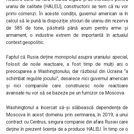
uraniu de calitate (HALEU), constructorii se tem că nu vor
primi comenzi. În aceste condiții, guvernul american ia în
calcul să le pună la dispoziție stocuri de uraniu din rezerva
de 585 de tone, păstrată până acum pentru arme și
armament, o industrie extrem de importantă în actualul
context geopolitic.
Faptul că Rusia deține monopolul asupra uraniului special,
folosit de noile reactoare, a fost timp de mulți ani o
preocuparea a Washingtonului, dar războiul din Ucraina “a
schimbat regulile jocului”, deoarece nici guvernul american
și nici companiile care construiesc noile reactoare
avansate nu vor să se bazeze pe un furnizor ca Moscova.
Washingtonul a încercat să-și slăbească dependența de
Moscova în acest domeniu prin semnarea, în 2019, a unui
contract cu Centrus, singura companie din afara Rusiei care
deține în prezent licența de a produce HALEU. În timp ce o