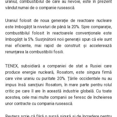
uraniul, combustibilul de care au nevoie, este în prezent
vândut numai de o companie rusească.
Uraniul folosit de noua generație de reactoare nucleare
este îmbogățit la niveluri de până la 20%. Spre comparație,
combustibilul folosit în reactoarele convenționale este
îmbogățit la 5%. Susținătorii noii generații spun că ele sunt
mai eficiente, mai rapid de construit și accelerează
renunțarea la combustibilii fosili.
TENEX, subsidiară a companiei de stat a Rusiei care
produce energie nucleară, Rosatom, este singura firmă
care vine uraniu cu puritate 20%. Țările occidentale nu au
impus însă sancțiuni Rosatom, în mare parte pentru rolul
critic pe care îl are în această industrie globală. Cu toate
acestea, cele mai multe companii se feresc de încheierea
unor contracte cu compania rusească.
Reuters scrie că fără o sursă sigură și de încredere pentru