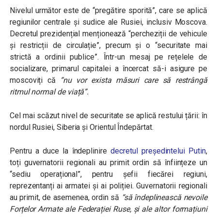
Nivelul următor este de “pregătire sporită”, care se aplică
regiunilor centrale și sudice ale Rusiei, inclusiv Moscova.
Decretul prezidențial menționează “
percheziții de vehicule
și restricții de circulație
”, precum și o “
securitate mai
strictă a ordinii publice
”. Într-un mesaj pe rețelele de
socializare, primarul capitalei a încercat să-i asigure pe
moscoviți că
“
nu vor exista măsuri care să restrângă
ritmul normal de viață
”.
Cel mai scăzut nivel de securitate se aplică restului țării: în
nordul Rusiei, Siberia și Orientul Îndepărtat.
Pentru a duce la îndeplinire
decretul președintelui Putin
,
toți guvernatorii regionali au primit ordin să înființeze un
“sediu operațional”, pentru șefii fiecărei regiuni,
reprezentanți ai armatei și ai poliției. Guvernatorii regionali
au primit, de asemenea, ordin să
“
să îndeplinească nevoile
Forțelor Armate ale Federației Ruse, și ale altor formațiuni