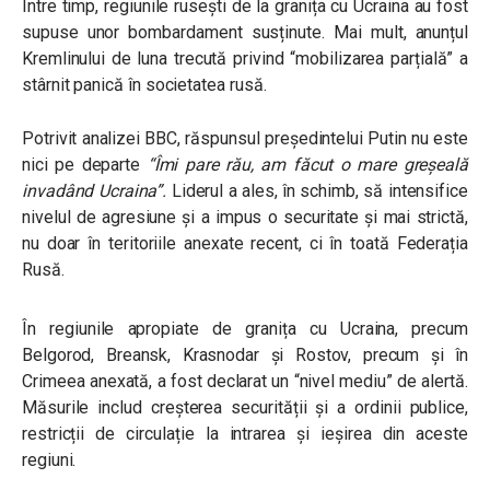
Între timp, regiunile rusești de la granița cu Ucraina au fost
supuse unor bombardament susținute. Mai mult, anunțul
Kremlinului de luna trecută privind “mobilizarea parțială” a
stârnit panică în societatea rusă.
Potrivit analizei BBC, răspunsul președintelui Putin nu este
nici pe departe
“
Îmi pare rău, am făcut o mare greșeală
invadând Ucraina
”.
Liderul a ales, în schimb, să intensifice
nivelul de agresiune și a impus o securitate și mai strictă,
nu doar în teritoriile anexate recent, ci în toată Federația
Rusă.
În regiunile apropiate de granița cu Ucraina, precum
Belgorod, Breansk, Krasnodar și Rostov, precum și în
Crimeea anexată, a fost declarat un “nivel mediu” de alertă.
Măsurile includ creșterea securității și a ordinii publice,
restricții de circulație la intrarea și ieșirea din aceste
regiuni.