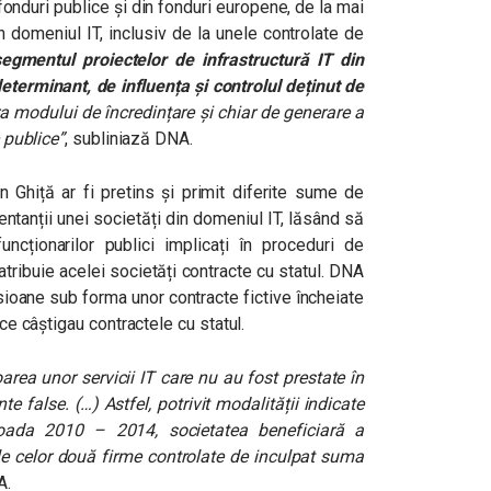
onduri publice și din fonduri europene, de la mai
n domeniul IT, inclusiv de la unele controlate de
segmentul proiectelor de infrastructură IT din
eterminant, de influența și controlul deținut de
ra modului de încredințare și chiar de generare a
e publice”
, subliniază DNA.
n Ghiță ar fi pretins și primit diferite sume de
ntanții unei societăți din domeniul IT, lăsând să
ncționarilor publici implicați în proceduri de
atribuie acelei societăți contracte cu statul. DNA
sioane sub forma unor contracte fictive încheiate
 ce câștigau contractele cu statul.
oarea unor servicii IT care nu au fost prestate în
e false. (…) Astfel, potrivit modalității indicate
ioada 2010 – 2014, societatea beneficiară a
rile celor două firme controlate de inculpat suma
A.