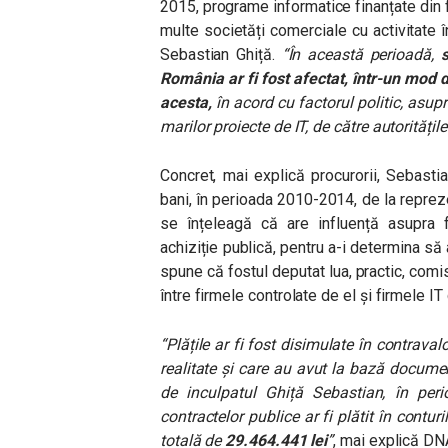
2015, programe informatice finanțate din f
multe societăți comerciale cu activitate î
Sebastian Ghiță.
“În această perioadă,
România ar fi fost afectat, într-un mod d
acesta,
în acord cu factorul politic, asup
marilor proiecte de IT, de către autoritățil
Concret, mai explică procurorii, Sebastia
bani, în perioada 2010-2014, de la repreze
se înțeleagă că are influență asupra fu
achiziție publică, pentru a-i determina să 
spune că fostul deputat lua, practic, comi
între firmele controlate de el și firmele IT
“Plățile ar fi fost disimulate în contraval
realitate și care au avut la bază document
de inculpatul Ghiță Sebastian, în per
contractelor publice ar fi plătit în contu
totală de
29.464.441 lei
”
, mai explică DN