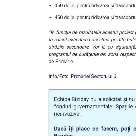
350 de lei pentru ridicarea și transport
450 de lei pentru ridicarea și transport
”În funcție de rezultatele acestui proiect 
în calcul extinderea acestuia pe alte bule
străzile secundare. Vor fi, cu siguranță,
programul de curățenie din zona respecti
de Primărie.
Info/Foto:
Primăriei Sectorului 6
Echipa Biziday nu a solicitat și n
fonduri guvernamentale. Spațiile d
neinvazivă.
Dacă îți place ce facem, poți c
Biziday.