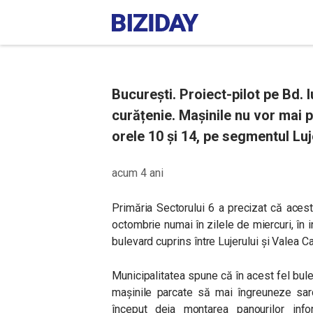
București. Proiect-pilot pe Bd. 
curățenie. Mașinile nu vor mai p
orele 10 și 14, pe segmentul Lu
acum 4 ani
Primăria Sectorului 6 a precizat că ace
octombrie numai în zilele de miercuri, în 
bulevard cuprins între Lujerului și Valea C
Municipalitatea spune că în acest fel bule
mașinile parcate să mai îngreuneze sarc
început deja montarea panourilor inf