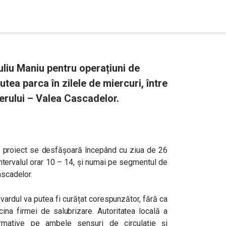
Iuliu Maniu pentru operațiuni de
utea parca în zilele de miercuri, între
jerului – Valea Cascadelor.
st proiect se desfășoară începând cu ziua de 26
intervalul orar 10 – 14, și numai pe segmentul de
ascadelor.
vardul va putea fi curățat corespunzător, fără ca
ina firmei de salubrizare. Autoritatea locală a
ormative pe ambele sensuri de circulație și