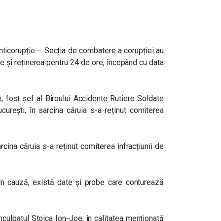
Anticorupție – Secția de combatere a corupției au
e și reținerea pentru 24 de ore, începând cu data
e, fost șef al Biroului Accidente Rutiere Soldate
curești, în sarcina căruia s-a reținut comiterea
rcina căruia s-a reținut comiterea infracțiunii de
 în cauză, există date și probe care conturează
nculpatul Stoica Ion-Joe, în calitatea menționată