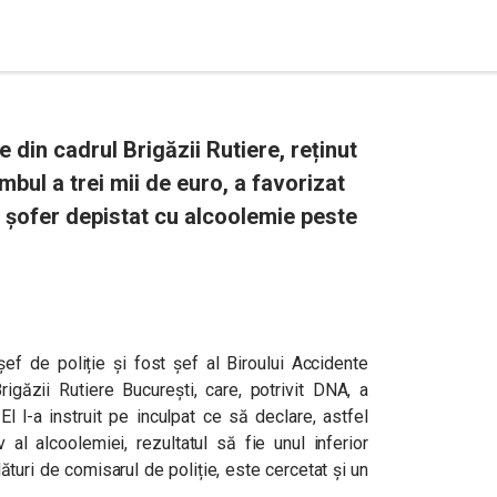
 din cadrul Brigăzii Rutiere, reținut
bul a trei mii de euro, a favorizat
i șofer depistat cu alcoolemie peste
ef de poliție și fost șef al Biroului Accidente
igăzii Rutiere București, care, potrivit DNA, a
l l-a instruit pe inculpat ce să declare, astfel
v al alcoolemiei, rezultatul să fie unul inferior
ături de comisarul de poliție, este cercetat și un