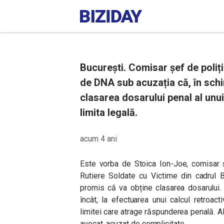
București. Comisar șef de poliție
de DNA sub acuzația că, în schim
clasarea dosarului penal al unu
limita legală.
acum 4 ani
Este vorba de Stoica Ion-Joe, comisar ș
Rutiere Soldate cu Victime din cadrul Br
promis că va obține clasarea dosarului. E
încât, la efectuarea unui calcul retroacti
limitei care atrage răspunderea penală. Al
avocat, acuzat de complicitate.