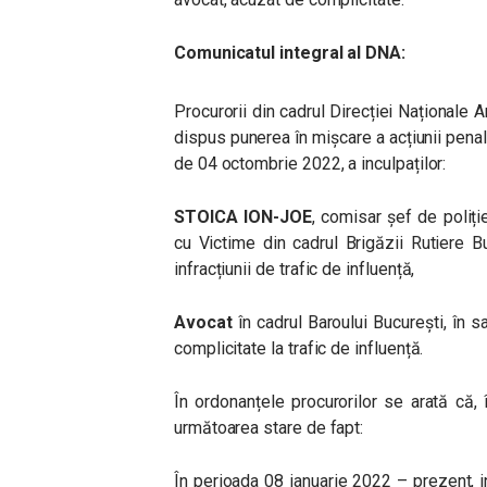
Comunicatul integral al DNA:
Procurorii din cadrul Direcției Naționale 
dispus punerea în mișcare a acțiunii penal
de 04 octombrie 2022, a inculpaților:
STOICA ION-JOE
, comisar șef de poliți
cu Victime din cadrul Brigăzii Rutiere Bu
infracțiunii de trafic de influență,
Avocat
în cadrul Baroului București, în sa
complicitate la trafic de influență.
În ordonanțele procurorilor se arată că,
următoarea stare de fapt:
În perioada 08 ianuarie 2022 – prezent, i