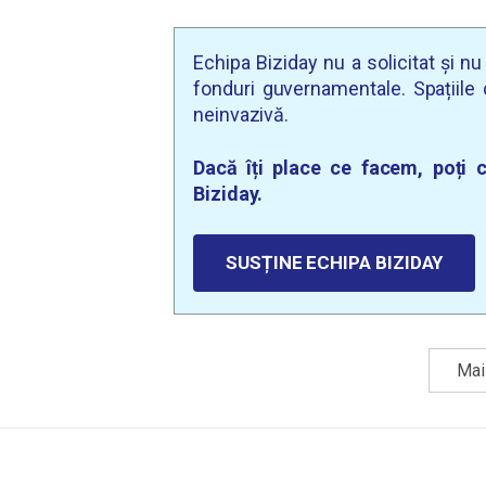
Echipa Biziday nu a solicitat și n
fonduri guvernamentale. Spațiile d
neinvazivă.
Dacă îți place ce facem, poți c
Biziday.
SUSȚINE ECHIPA BIZIDAY
Mai 