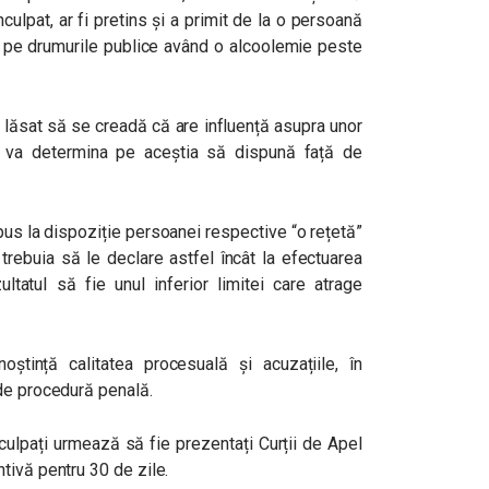
nculpat, ar fi pretins și a primit de la o persoană
l pe drumurile publice având o alcoolemie peste
 fi lăsat să se creadă că are influență asupra unor
îi va determina pe aceștia să dispună față de
 pus la dispoziție persoanei respective “o rețetă”
rebuia să le declare astfel încât la efectuarea
ultatul să fie unul inferior limitei care atrage
oștință calitatea procesuală și acuzațiile, în
de procedură penală.
culpați urmează să fie prezentați Curții de Apel
tivă pentru 30 de zile.