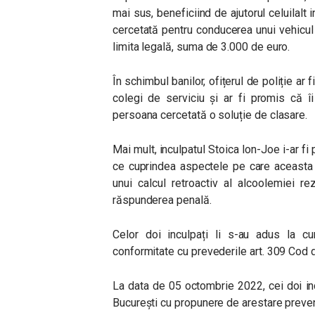
mai sus, beneficiind de ajutorul celuilalt i
cercetată pentru conducerea unui vehicu
limita legală, suma de 3.000 de euro.
În schimbul banilor, ofițerul de poliție ar
colegi de serviciu și ar fi promis că 
persoana cercetată o soluție de clasare.
Mai mult, inculpatul Stoica Ion-Joe i-ar fi
ce cuprindea aspectele pe care aceasta t
unui calcul retroactiv al alcoolemiei rez
răspunderea penală.
Celor doi inculpați li s-au adus la cun
conformitate cu prevederile art. 309 Cod 
La data de 05 octombrie 2022, cei doi in
București cu propunere de arestare preven