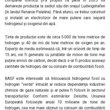
Compania chimică și-a propus ca până în 2025 să
demareze producția la sediul său din orașul Ludwigshafen
(în landul Renania-Palatina). Până atunci, va trebui construit
și instalat un electrolizor de mare putere care separă
hidrogenul și oxigenul din apă.
Ținta de producție este de circa 5.000 de tone metrice de
hidrogen și 40 de mii de tone metrice de oxigen pe an.
Experții de mediu estimează că, într-un orizont de timp de
15 ani, vor fi generate cu jumătate de milion de tone mai
puține emisii de carbon, decât dacă s-ar fi produs aceeași
cantitate de hidrogen, dar cu consum de combustibili fosili.
BASF este interesată să înlocuiască hidrogenul fosil cu
hidrogen ”verde” întrucât ar reduce dependența industriei
chimice de gaze naturale și ar putea fi folosit în sectorul
transporturilor. Conform estimărilor Deloitte, Uniunea
Europeană folosește anual 10 milioane de tone de
hidrogen, cea mai mare obținut cu consum de combustibili