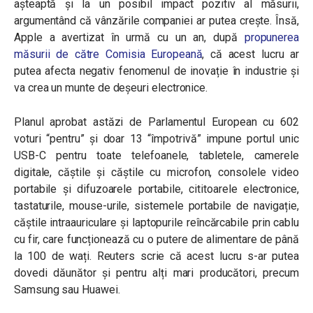
așteaptă și la un posibil impact pozitiv al măsurii,
argumentând că vânzările companiei ar putea crește. Însă,
Apple a avertizat în urmă cu un an, după
propunerea
măsurii de către Comisia Europeană
, că acest lucru ar
putea afecta negativ fenomenul de inovație în industrie și
va crea un munte de deșeuri electronice.
Planul aprobat astăzi de Parlamentul European cu 602
voturi “pentru” și doar 13 “împotrivă” impune portul unic
USB-C pentru toate telefoanele,
tabletele, camerele
digitale, căștile și căștile cu microfon, consolele video
portabile și difuzoarele portabile, cititoarele electronice,
tastaturile, mouse-urile, sistemele portabile de navigație,
căștile intraauriculare și laptopurile reîncărcabile prin cablu
cu fir, care funcționează cu o putere de alimentare de până
la 100 de wați
. Reuters scrie că acest lucru s-ar putea
dovedi dăunător și pentru alți mari producători, precum
Samsung sau Huawei.