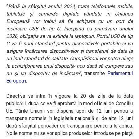
”
Până la sfârșitul anului 2024, toate telefoanele mobile,
tabletele și camerele digitale vândute în Uniunea
Europeană vor trebui să fie echipate cu un port de
încărcare USB de tip C. Începând cu primăvara anului
2026, obligația se va extinde la laptopuri. Portul USB de tip
C va fi noul standard pentru dispozitivele portabile și va
asigura încărcarea dispozitivelor și transferuri de date la
un înalt standard de calitate. Cumpărătorii vor putea alege
la achiziționarea unui dispozitiv nou dacă să cumpere sau
nu și un dispozitiv de încărcare
”, transmite
Parlamentul
European
.
Directiva
va intra în vigoare la 20 de zile de la data
publicării, după ce va fi aprobată în mod oficial de Consiliu
UE. Țările Uniunii vor dispune apoi de 12 luni pentru a
transpune normele în legislația națională și de alte 12 luni
după sfârșitul perioadei de transpunere pentru a le aplica.
Noile norme nu se vor aplica produselor introduse pe piață