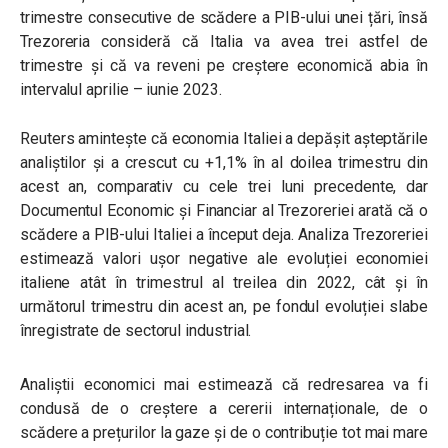
trimestre consecutive de scădere a PIB-ului unei țări, însă
Trezoreria consideră că Italia va avea trei astfel de
trimestre și că va reveni pe creștere economică abia în
intervalul aprilie – iunie 2023.
Reuters amintește că economia Italiei a depășit așteptările
analiștilor și a crescut cu +1,1% în al doilea trimestru din
acest an, comparativ cu cele trei luni precedente, dar
Documentul Economic și Financiar al Trezoreriei arată că o
scădere a PIB-ului Italiei a început deja. Analiza Trezoreriei
estimează valori ușor negative ale evoluției economiei
italiene atât în trimestrul al treilea din 2022, cât și în
următorul trimestru din acest an, pe fondul evoluției slabe
înregistrate de sectorul industrial.
Analiștii economici mai estimează că redresarea va fi
condusă de o creștere a cererii internaționale, de o
scădere a prețurilor la gaze și de o contribuție tot mai mare