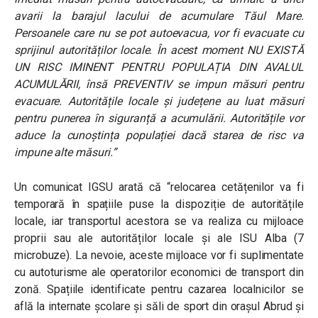
avarii la barajul lacului de acumulare Tăul Mare.
Persoanele care nu se pot autoevacua, vor fi evacuate cu
sprijinul autorităților locale. În acest moment NU EXISTĂ
UN RISC IMINENT PENTRU POPULAȚIA DIN AVALUL
ACUMULĂRII, însă PREVENTIV se impun măsuri pentru
evacuare. Autoritățile locale și județene au luat măsuri
pentru punerea în siguranță a acumulării. Autoritățile vor
aduce la cunoștința populației dacă starea de risc va
impune alte măsuri.”
Un comunicat IGSU arată că “relocarea cetățenilor va fi
temporară în spațiile puse la dispoziție de autoritățile
locale, iar transportul acestora se va realiza cu mijloace
proprii sau ale autorităților locale și ale ISU Alba (7
microbuze). La nevoie, aceste mijloace vor fi suplimentate
cu autoturisme ale operatorilor economici de transport din
zonă. Spațiile identificate pentru cazarea localnicilor se
află la internate școlare și săli de sport din orașul Abrud și