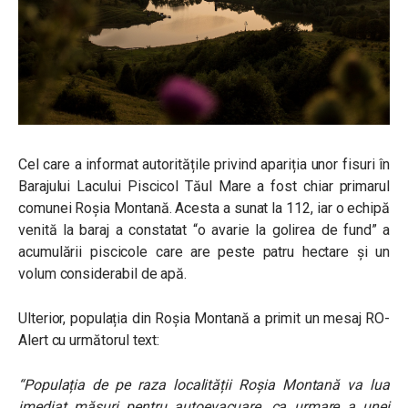
Cel care a informat autoritățile privind apariția unor fisuri în
Barajului Lacului Piscicol Tăul Mare a fost chiar primarul
comunei Roșia Montană. Acesta a sunat la 112, iar o echipă
venită la baraj a constatat “o avarie la golirea de fund” a
acumulării piscicole care are peste patru hectare și un
volum considerabil de apă.
Ulterior, populația din Roșia Montană a primit un mesaj RO-
Alert cu următorul text:
“Populația de pe raza localității Roșia Montană va lua
imediat măsuri pentru autoevacuare, ca urmare a unei