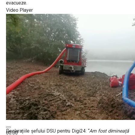
evacueze.
Video Player
Declarațiile șefului DSU pentru Digi24: “
Am fost dimineață
00:00