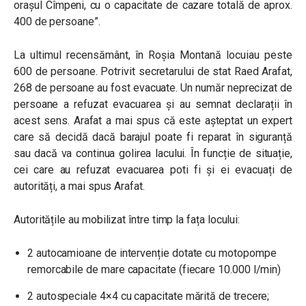
orașul Cîmpeni, cu o capacitate de cazare totală de aprox.
400 de persoane”.
La ultimul recensământ, în Roșia Montană locuiau peste
600 de persoane. Potrivit secretarului de stat Raed Arafat,
268 de persoane au fost evacuate. Un număr neprecizat de
persoane a refuzat evacuarea și au semnat declarații în
acest sens. Arafat a mai spus că este așteptat un expert
care să decidă dacă barajul poate fi reparat în siguranță
sau dacă va continua golirea lacului. În funcție de situație,
cei care au refuzat evacuarea poti fi și ei evacuați de
autorități, a mai spus Arafat.
Autoritățile au mobilizat între timp la fața locului:
2 autocamioane de intervenție dotate cu motopompe
remorcabile de mare capacitate (fiecare 10.000 l/min)
2 autospeciale 4×4 cu capacitate mărită de trecere;