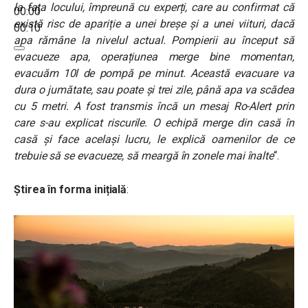
la fața locului, împreună cu experți, care au confirmat că
00:00
există risc de apariție a unei breșe și a unei viituri, dacă
00:10
apa rămâne la nivelul actual. Pompierii au început să
evacueze apa, operațiunea merge bine momentan,
evacuăm 10l de pompă pe minut. Această evacuare va
dura o jumătate, sau poate și trei zile, până apa va scădea
cu 5 metri. A fost transmis încă un mesaj Ro-Alert prin
care s-au explicat riscurile. O echipă merge din casă în
casă și face același lucru, le explică oamenilor de ce
trebuie să se evacueze, să meargă în zonele mai înalte
“.
Știrea în forma inițială
: