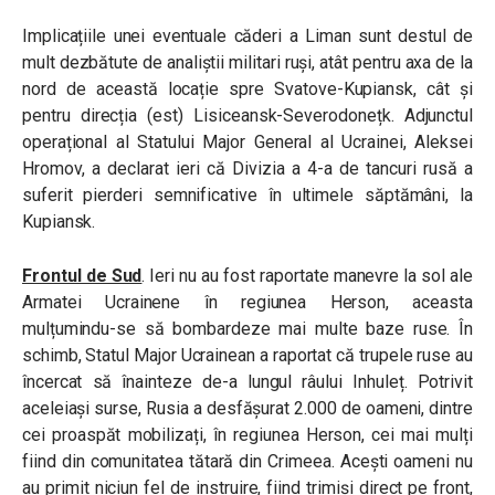
Implicațiile unei eventuale căderi a Liman sunt destul de
mult dezbătute de analiștii militari ruși, atât pentru axa de la
nord de această locație spre Svatove-Kupiansk, cât și
pentru direcția (est) Lisiceansk-Severodonețk. Adjunctul
operațional al Statului Major General al Ucrainei, Aleksei
Hromov, a declarat ieri că Divizia a 4-a de tancuri rusă a
suferit pierderi semnificative în ultimele săptămâni, la
Kupiansk.
Frontul de Sud
. Ieri nu au fost raportate manevre la sol ale
Armatei Ucrainene în regiunea Herson, aceasta
mulțumindu-se să bombardeze mai multe baze ruse. În
schimb, Statul Major Ucrainean a raportat că trupele ruse au
încercat să înainteze de-a lungul râului Inhuleț. Potrivit
aceleiași surse, Rusia a desfășurat 2.000 de oameni, dintre
cei proaspăt mobilizați, în regiunea Herson, cei mai mulți
fiind din comunitatea tătară din Crimeea. Acești oameni nu
au primit niciun fel de instruire, fiind trimiși direct pe front,