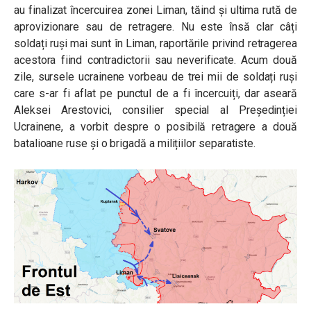
au finalizat încercuirea zonei Liman, tăind și ultima rută de
aprovizionare sau de retragere. Nu este însă clar câți
soldați ruși mai sunt în Liman, raportările privind retragerea
acestora fiind contradictorii sau neverificate. Acum două
zile, sursele ucrainene vorbeau de trei mii de soldați ruși
care s-ar fi aflat pe punctul de a fi încercuiți, dar aseară
Aleksei Arestovici, consilier special al Președinției
Ucrainene, a vorbit despre o posibilă retragere a două
batalioane ruse și o brigadă a milițiilor separatiste.