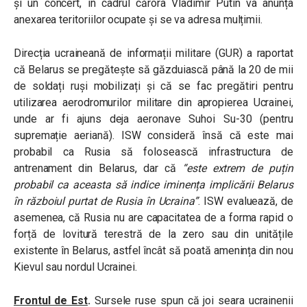
și un concert, în cadrul cărora Vladimir Putin va anunța
anexarea teritoriilor ocupate și se va adresa mulțimii.
Direcția ucraineană de informații militare (GUR) a raportat
că Belarus se pregătește să găzduiască până la 20 de mii
de soldați ruși mobilizați și că se fac pregătiri pentru
utilizarea aerodromurilor militare din apropierea Ucrainei,
unde ar fi ajuns deja aeronave Suhoi Su-30 (pentru
supremație aeriană). ISW consideră însă că este mai
probabil ca Rusia să folosească infrastructura de
antrenament din Belarus, dar că
“este extrem de puțin
probabil ca aceasta să indice iminența implicării Belarus
în războiul purtat de Rusia în Ucraina”
. ISW evaluează, de
asemenea, că Rusia nu are capacitatea de a forma rapid o
forță de lovitură terestră de la zero sau din unitățile
existente în Belarus, astfel încât să poată amenința din nou
Kievul sau nordul Ucrainei.
Frontul de Est
.
Sursele ruse spun că joi seara ucrainenii