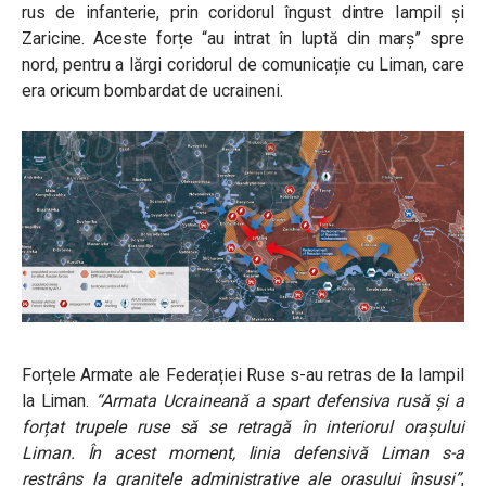
rus de infanterie, prin coridorul îngust dintre Iampil și
Zaricine. Aceste forțe “au intrat în luptă din marș” spre
nord, pentru a lărgi coridorul de comunicație cu Liman, care
era oricum bombardat de ucraineni.
Forțele Armate ale Federației Ruse s-au retras de la Iampil
la Liman.
“Armata Ucraineană a spart defensiva rusă și a
forțat trupele ruse să se retragă în interiorul orașului
Liman. În acest moment, linia defensivă Liman s-a
restrâns la granițele administrative ale orașului însuși”
,