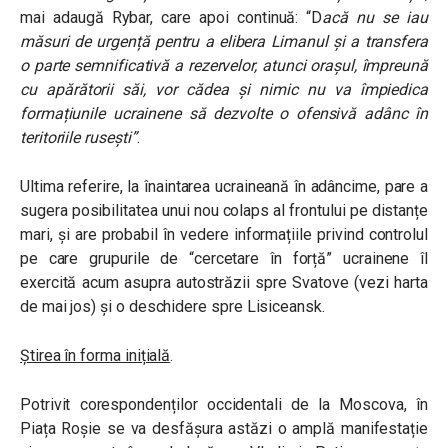
mai adaugă Rybar, care apoi continuă: “D
acă nu se iau
măsuri de urgență pentru a elibera Limanul și a transfera
o parte semnificativă a rezervelor, atunci orașul, împreună
cu apărătorii săi, vor cădea și nimic nu va împiedica
formațiunile ucrainene să dezvolte o ofensivă adânc în
teritoriile rusești”
.
Ultima referire, la înaintarea ucraineană în adâncime, pare a
sugera posibilitatea unui nou colaps al frontului pe distanțe
mari, și are probabil în vedere informațiile privind controlul
pe care grupurile de “cercetare în forță” ucrainene îl
exercită acum asupra autostrăzii spre Svatove (vezi harta
de mai jos) și o deschidere spre Lisiceansk.
Știrea în forma inițială
.
Potrivit corespondenților occidentali de la Moscova, în
Piața Roșie se va desfășura astăzi o amplă manifestație