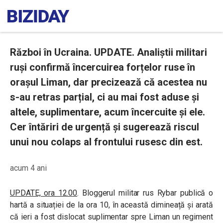
Război în Ucraina. UPDATE. Analiștii militari
ruși confirmă încercuirea forțelor ruse în
orașul Liman, dar precizează că acestea nu
s-au retras parțial, ci au mai fost aduse și
altele, suplimentare, acum încercuite și ele.
Cer întăriri de urgență și sugerează riscul
unui nou colaps al frontului rusesc din est.
acum 4 ani
UPDATE, ora 12.00
. Bloggerul militar rus Rybar publică o
hartă a situației de la ora 10, în această dimineață și arată
că ieri a fost dislocat suplimentar spre Liman un regiment