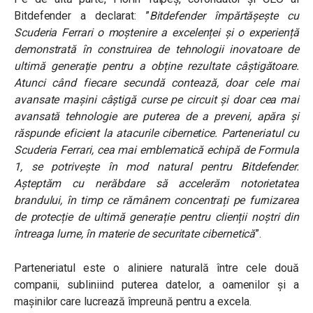
Bitdefender a declarat: ”
Bitdefender împărtășește cu
Scuderia Ferrari o moștenire a excelenței și o experiență
demonstrată în construirea de tehnologii inovatoare de
ultimă generație pentru a obține rezultate câștigătoare.
Atunci când fiecare secundă contează, doar cele mai
avansate mașini câștigă curse pe circuit și doar cea mai
avansată tehnologie are puterea de a preveni, apăra și
răspunde eficient la atacurile cibernetice. Parteneriatul cu
Scuderia Ferrari, cea mai emblematică echipă de Formula
1, se potrivește în mod natural pentru Bitdefender.
Așteptăm cu nerăbdare să accelerăm notorietatea
brandului, în timp ce rămânem concentrați pe furnizarea
de protecție de ultimă generație pentru clienții noștri din
întreaga lume, în materie de securitate cibernetică
”.
Parteneriatul este o aliniere naturală între cele două
companii, subliniind puterea datelor, a oamenilor și a
mașinilor care lucrează împreună pentru a excela.