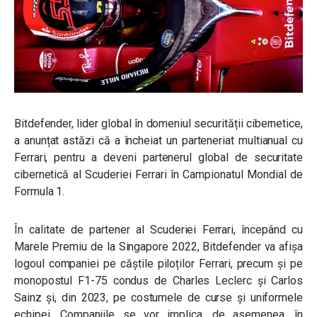
Bitdefender, lider global în domeniul securității cibernetice,
a anunțat astăzi că a încheiat un parteneriat multianual cu
Ferrari, pentru a deveni partenerul global de securitate
cibernetică al Scuderiei Ferrari în Campionatul Mondial de
Formula 1.
În calitate de partener al Scuderiei Ferrari, începând cu
Marele Premiu de la Singapore 2022, Bitdefender va afișa
logoul companiei pe căștile piloților Ferrari, precum și pe
monopostul F1-75 condus de Charles Leclerc și Carlos
Sainz și, din 2023, pe costumele de curse și uniformele
echipei. Companiile se vor implica, de asemenea, în