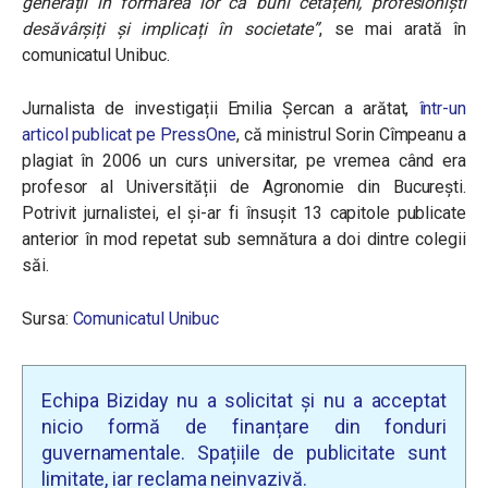
generații în formarea lor ca buni cetățeni, profesioniști
desăvârșiți și implicați în societate
”
, se mai arată în
comunicatul Unibuc.
Jurnalista de investigații Emilia Șercan a arătat,
într-un
articol publicat pe PressOne
, că ministrul Sorin Cîmpeanu a
plagiat în 2006 un curs universitar, pe vremea când era
profesor al Universității de Agronomie din București.
Potrivit jurnalistei, el și-ar fi însușit 13 capitole publicate
anterior în mod repetat sub semnătura a doi dintre colegii
săi.
Sursa:
Comunicatul Unibuc
Echipa Biziday nu a solicitat și nu a acceptat
nicio formă de finanțare din fonduri
guvernamentale. Spațiile de publicitate sunt
limitate, iar reclama neinvazivă.