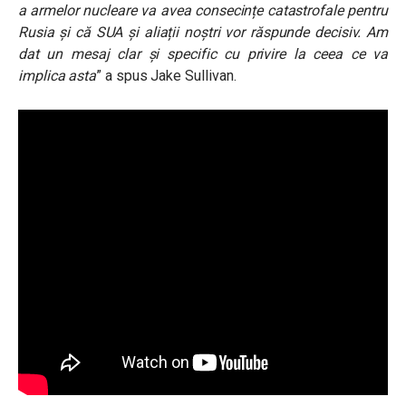
a armelor nucleare va avea consecințe catastrofale pentru
Rusia și că SUA și aliații noștri vor răspunde decisiv. Am
dat un mesaj clar și specific cu privire la ceea ce va
implica asta
” a spus Jake Sullivan.