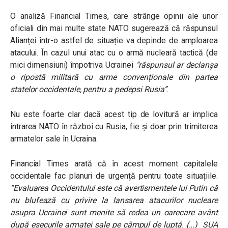
O analiză Financial Times, care strânge opinii ale unor
oficiali din mai multe state NATO sugerează că răspunsul
Alianței într-o astfel de situație va depinde de amploarea
atacului. În cazul unui atac cu o armă nucleară tactică (de
mici dimensiuni) împotriva Ucrainei
“răspunsul ar declanșa
o ripostă militară cu arme convenționale din partea
statelor occidentale, pentru a pedepsi Rusia”
.
Nu este foarte clar dacă acest tip de lovitură ar implica
intrarea NATO în război cu Rusia, fie și doar prin trimiterea
armatelor sale în Ucraina.
Financial Times arată că în acest moment capitalele
occidentale fac planuri de urgență pentru toate situațiile.
“Evaluarea Occidentului este că avertismentele lui Putin că
nu blufează cu privire la lansarea atacurilor nucleare
asupra Ucrainei sunt menite să redea un oarecare avânt
după eșecurile armatei sale pe câmpul de luptă. (…)
SUA