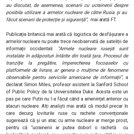
au discutat, de asemenea, scenarii cu ucrainenii despre
posibila utilizare a armelor nucleare de către Rusia și au
făcut scenarii de protecție și siguranță”
, mai arată FT.
Publicația britanică mai arată că logistica de desfășurare a
armelor nucleare nu poate trece neobservată de sateliții de
informații occidentali:
“Armele nucleare rusești sunt
instalate în adăposturi întărite din toată țara. Procesul de
tranziție la pregătire, împerecherea focoaselor cu
platformele de livrare, ar genera o mulțime de fenomene
observabile pentru serviciile americane de informații”
, a
declarat Simon Miles, profesor asistent la Sanford School
of Public Policy de la Universitatea Duke. Acesta este un
pas pe care Putin nu l-a făcut când a amenințat anterior cu
atacuri nucleare. Alți analiști mai arată că modul precar în
care decurg loviturile ruse cu rachete convenționale
sugerează că și un atac cu arme nucleare ar merge prost,
pentru că “ucrainenii ar putea doborî o rachetă cu