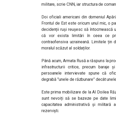
militare, scrie CNN, iar structura de coma
Doi oficiali americani din domeniul Apără
Frontul de Est este oricum unul mic, o p
decidenții ruși reușesc să întocmească un
că vor exista limitări în ceea ce pr
contraofensiva ucraineană. Limitele țin d
moralul scăzut al soldaților.
Până acum, Armata Rusă a răspuns la pro
infrastructurii critice, precum baraje 
persoanele intervievate spune că ofici
degrabă ”unele de răzbunare” decât unele
Este prima mobilizare de la Al Doilea Răzb
sunt nevoiți să se bazeze pe date limi
capacitatea administrativă și militară 
rezerviști.