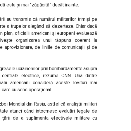
ndă este și mai ”zăpăcită” decât înainte.
rii au transmis că numărul militarilor trimiși pe
arte a trupelor alegând să dezerteze. Chiar dacă
 plan, oficialii americani și europeni evaluează
ivește organizarea unui răspuns coerent la
e aprovizionare, de liniile de comunicații și de
gresele ucrainenilor prin bombardamente asupra
și centrale electrice, rezumă CNN. Una dintre
alii americani consideră aceste lovituri mai
 care cu sens operațional.
oi Mondial din Rusia, astfel că analiștii militari
tate atunci când întocmesc evaluări legate de
a țării de a suplimenta efectivele militare cu