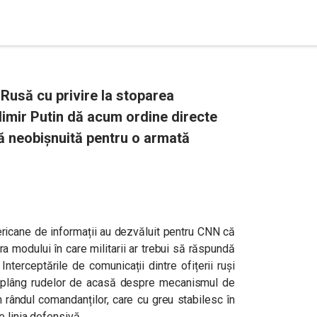
 Rusă cu privire la stoparea
dimir Putin dă acum ordine directe
că neobișnuită pentru o armată
ericane de informații au dezvăluit pentru CNN că
a modului în care militarii ar trebui să răspundă
Interceptările de comunicații dintre ofițerii ruși
se plâng rudelor de acasă despre mecanismul de
în rândul comandanților, care cu greu stabilesc în
e linia defensivă.