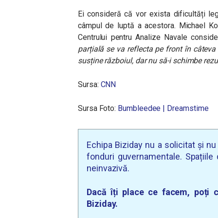
Ei consideră că vor exista dificultăți l
câmpul de luptă a acestora. Michael Kof
Centrului pentru Analize Navale consid
parțială se va reflecta pe front în câteva
susține războiul, dar nu să-i schimbe rezu
Sursa:
CNN
Sursa Foto:
Bumbleedee | Dreamstime
Echipa Biziday nu a solicitat și n
fonduri guvernamentale. Spațiile d
neinvazivă.
Dacă îți place ce facem, poți c
Biziday.