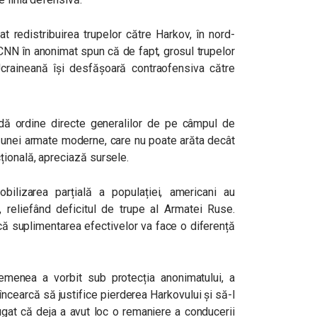
țat redistribuirea trupelor către Harkov, în nord-
 CNN în anonimat spun că de fapt, grosul trupelor
raineană își desfășoară contraofensiva către
dă ordine directe generalilor de pe câmpul de
 unei armate moderne, care nu poate arăta decât
ională, apreciază sursele.
bilizarea parțială a populației, americani au
, reliefând deficitul de trupe al Armatei Ruse.
 dacă suplimentarea efectivelor va face o diferență
emenea a vorbit sub protecția anonimatului, a
încearcă să justifice pierderea Harkovului și să-l
ugat că deja a avut loc o remaniere a conducerii