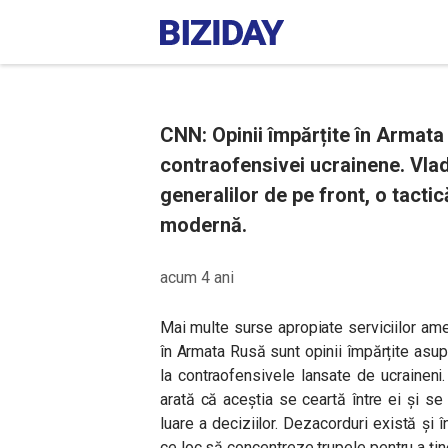
CNN: Opinii împărțite în Armata
contraofensivei ucrainene. Vla
generalilor de pe front, o tacti
modernă.
acum 4 ani
Mai multe surse apropiate serviciilor am
în Armata Rusă sunt opinii împărțite asupr
la contraofensivele lansate de ucraineni. 
arată că aceștia se ceartă între ei și 
luare a deciziilor. Dezacorduri există și 
ce loc să concentreze trupele pentru a țin