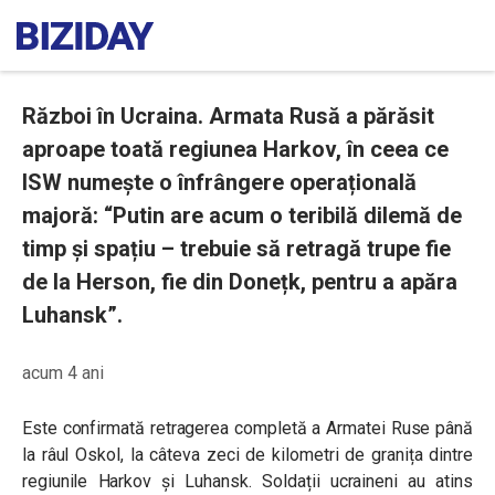
Război în Ucraina. Armata Rusă a părăsit
aproape toată regiunea Harkov, în ceea ce
ISW numește o înfrângere operațională
majoră: “Putin are acum o teribilă dilemă de
timp și spațiu – trebuie să retragă trupe fie
de la Herson, fie din Donețk, pentru a apăra
Luhansk”.
acum 4 ani
Este confirmată retragerea completă a Armatei Ruse până
la râul Oskol, la câteva zeci de kilometri de granița dintre
regiunile Harkov și Luhansk. Soldații ucraineni au atins