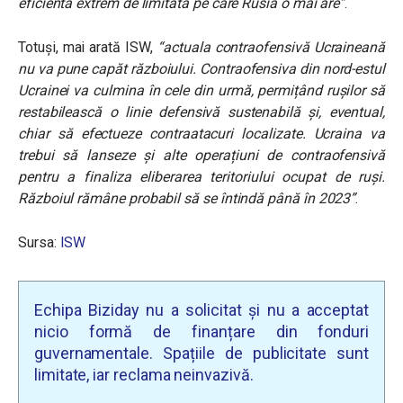
eficientă extrem de limitată pe care Rusia o mai are”
.
Totuși, mai arată ISW,
“actuala contraofensivă Ucraineană
nu va pune capăt războiului. Contraofensiva din nord-estul
Ucrainei va culmina în cele din urmă, permițând rușilor să
restabilească o linie defensivă sustenabilă și, eventual,
chiar să efectueze contraatacuri localizate. Ucraina va
trebui să lanseze și alte operațiuni de contraofensivă
pentru a finaliza eliberarea teritoriului ocupat de ruși.
Războiul rămâne probabil să se întindă până în 2023”
.
Sursa:
ISW
Echipa Biziday nu a solicitat și nu a acceptat
nicio formă de finanțare din fonduri
guvernamentale. Spațiile de publicitate sunt
limitate, iar reclama neinvazivă.