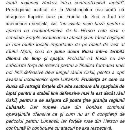
toată regiunea Harkov într-o contraofensivă rapidă”
.
Prestigiosul institut de la Washinghton mai arată că
atragerea trupelor ruse pe Frontul de Sud a fost de
asemenea esențială, dar
“nu există nicio bază pentru a
aprecia că contraofensiva de la Herson este doar o
simulare. Forțele ucrainene au atacat și au făcut câștiguri
în mai multe locații importante de pe malul de vest al
râului Nipru, ceea ce
pune acum Rusia într-o teribilă
dilemă de timp și spațiu.
Probabil că Rusia nu are
suficiente forțe de rezervă pentru a finaliza formarea unei
noi linii defensive de-a lungul râului Oskil, pentru a opri
avansul ucrainenilor spre Luhansk.
Prudența ar cere ca
Rusia să retragă forțele din alte sectoare ale spațiului de
luptă pentru a stabili linii defensive mai la est decât râul
Oskil, pentru a se asigura că poate ține granița regiunii
Luhansk.
Dar trupele ruse din Donbas continuă
operațiunile ofensive ca și cum nu ar fi conștienți de
pericolul pentru Luhansk, iar forțele ruse din Herson se
confruntă în continuare cu atacuri pe axa respectivă.