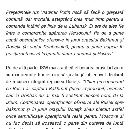
Președintele rus Vladimir Putin riscă să facă o greșeală
comună, dar mortală, așteptând prea mult timp pentru a
comanda întăriri pe linia de la Luhansk. El are de ales fie
între a compromite apărarea Hersonului, fie de a pune
capăt operațiunilor ofensive în jurul orașului Bakhmut și
Donețk (în sudul Donbasului), pentru a pune trupele în
poziție defensivă la granița dintre Luhansk și Harkov”.
Pe de altă parte, ISW mai arată că eliberarea orașului Izium
nu mai permite Rusiei nici să-și atingă obiectivul declarat
de a cuceri integral regiunea Donețk.
“Chiar presupunând
că Rusia ar captura Bakhmut (lucru improbabil) avansul
său în Donbas nu ar mai fi susținut dinspre nord, de la
Izium. Continuarea operațiunilor ofensive ale Rusiei spre
Bakhmut și în jurul orașului Donețk și-au pierdut astfel
orice semnificație operațională reală pentru Moscova și
nu fac decât să irosească o parte din puterea de luptă