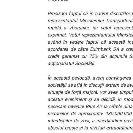
Precizăm faptul că în cadrul discuțiilor p
reprezentantul Ministerului Transporturilo
rapidă a zborurilor, iar votul reprezen
exprimat. Votul reprezentantului Ministe
având în vedere faptul că această ins
acordarea de către Eximbank SA a cred
credit garantat cu 75% din acțiunile So
acționariatul Societății.
În această perioadă, avem convingerea f
societății se află în discuții extrem de 
situație de forță majoră, vor avea timpul
acestui eveniment și să decidă, în mod
necesare revenirii Blue Air la cifrele d
pierderilor de aproximativ 130.000.000
interdicțiilor de zbor, a incertitudinii p
absolut bruște și la niveluri extraordinar