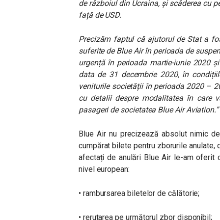
de războiul din Ucraina, și scăderea cu
față de USD.
Precizăm faptul că ajutorul de Stat a fos
suferite de Blue Air în perioada de suspend
urgență în perioada martie-iunie 2020 și 
data de 31 decembrie 2020, în condiții
veniturile societății în perioada 2020 – 
cu detalii despre modalitatea în care v
pasageri de societatea Blue Air Aviation.”
Blue Air nu precizează absolut nimic de
cumpărat bilete pentru zborurile anulate, d
afectați de anulări Blue Air le-am oferit o
nivel european:
• rambursarea biletelor de călătorie;
• rerutarea pe următorul zbor disponibil;