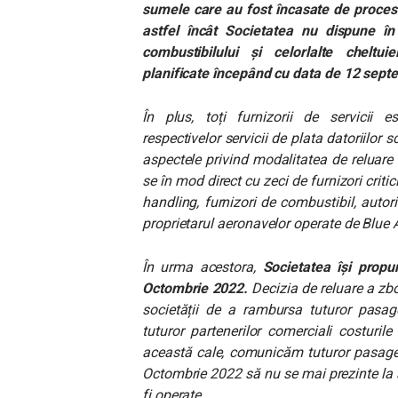
sumele care au fost încasate de procesat
astfel încât Societatea nu dispune î
combustibilului și celorlalte cheltui
planificate începând cu data de 12 sept
În plus, toți furnizorii de servicii e
respectivelor servicii de plata datoriilor 
aspectele privind modalitatea de reluare 
se în mod direct cu zeci de furnizori critic
handling, furnizori de combustibil, autori
proprietarul aeronavelor operate de Blue A
În urma acestora,
Societatea își prop
Octombrie 2022.
Decizia de reluare a zbo
societății de a rambursa tuturor pasage
tuturor partenerilor comerciali costuril
această cale, comunicăm tuturor pasager
Octombrie 2022 să nu se mai prezinte la 
fi operate.