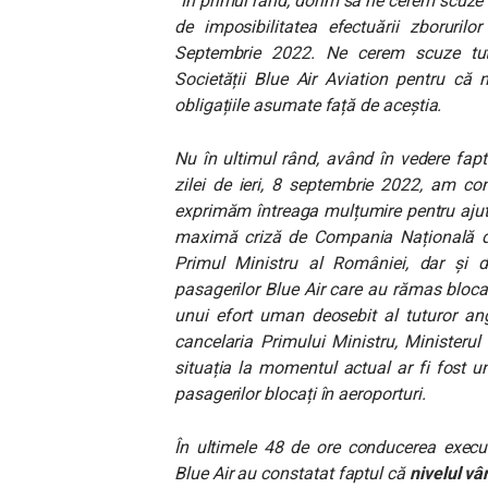
“În primul rând, dorim să ne cerem scuze t
de imposibilitatea efectuării zboruri
Septembrie 2022. Ne cerem scuze tutur
Societății Blue Air Aviation pentru că
obligațiile asumate față de aceștia.
Nu în ultimul rând, având în vedere fap
zilei de ieri, 8 septembrie 2022, am co
exprimăm întreaga mulțumire pentru ajut
maximă criză de Compania Națională d
Primul Ministru al României, dar și de 
pasagerilor Blue Air care au rămas blocați 
unui efort uman deosebit al tuturor an
cancelaria Primului Ministru, Ministerul 
situația la momentul actual ar fi fost 
pasagerilor blocați în aeroporturi.
În ultimele 48 de ore conducerea executi
Blue Air au constatat faptul că
nivelul vâ