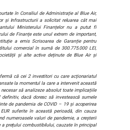
urtate în Consiliul de Administrație al Blue Air,
r și Infrastructurii a solicitat reluarea cât mai
tantului Ministerului Finanțelor nu a putut fi
rului de Finanțe este unul extrem de important,
tituție a emis Scrisoarea de Garanție pentru
itului comercial în sumă de 300.775.000 LEI,
cietății și alte active deținute de Blue Air și
ermă că cei 2 investitori cu care acționariatul
avansate la momentul la care a intervenit această
 necesar să analizeze absolut toate implicațiile
 definitiv, dacă doresc să investească sumele
inainte de pandemia de COVID – 19 și acoperirea
 EUR suferite în această perioadă, din cauza
rivind numeroasele valuri de pandemie, a creșterii
e a prețului combustibilului, cauzate în principal