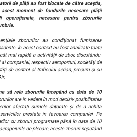
orii de plăți au fost blocate de către aceștia,
n acest moment de fondurile necesare plății
eli operaționale, necesare pentru zborurile
embrie.
sențiale zborurilor au condiționat furnizarea
scadente. În acest context au fost analizate toate
cât mai rapidă a activității de zbor, discutându-
i ai companiei, respectiv aeroporturi, societăți de
tăți de control al traficului aerian, precum și cu
ir.
une să reia zborurile începând cu data de 10
rurilor are în vedere în mod decisiv posibilitatea
rilor afectați sumele datorate și de a achita
e serviciilor prestate în favoarea companiei. Pe
ilor cu zboruri programate până în data de 10
aeroporurile de plecare, aceste zboruri neputând