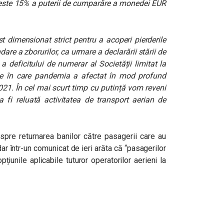
 peste 15% a puterii de cumparăre a monedei EUR
t dimensionat strict pentru a acoperi pierderile
are a zborurilor, ca urmare a declarării stării de
a deficitului de numerar al Societății limitat la
le în care pandemia a afectat în mod profund
2021. În cel mai scurt timp cu putință vom reveni
a fi reluată activitatea de transport aerian de
spre returnarea banilor către pasagerii care au
ar într-un comunicat de ieri arăta că “pasagerilor
pțiunile aplicabile tuturor operatorilor aerieni la