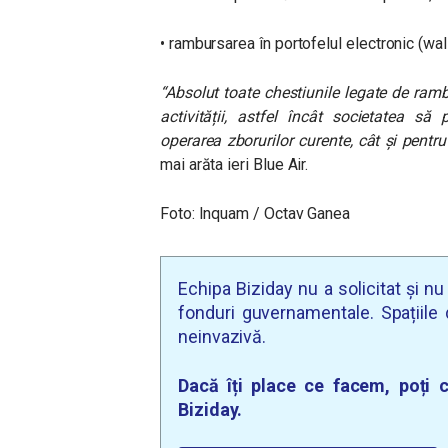
• rambursarea în portofelul electronic (wall
“Absolut toate chestiunile legate de ram
activității, astfel încât societatea să
operarea zborurilor curente, cât și pent
mai arăta ieri Blue Air.
Foto: Inquam / Octav Ganea
Echipa Biziday nu a solicitat și n
fonduri guvernamentale. Spațiile d
neinvazivă.
Dacă îți place ce facem, poți c
Biziday.