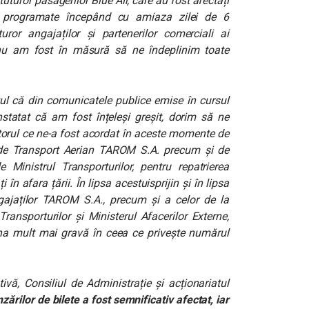
uturor pasagerilor Blue Air, care au fost afectați
lor programate începând cu amiaza zilei de 6
or angajaților și partenerilor comerciali ai
 nu am fost în măsură să ne îndeplinim toate
tul că din comunicatele publice emise în cursul
nstatat că am fost înțeleși greșit, dorim să ne
orul ce ne-a fost acordat în aceste momente de
e Transport Aerian TAROM S.A. precum și de
Ministrul Transporturilor, pentru repatrierea
în afara țării. În lipsa acestuisprijin și în lipsa
gajaților TAROM S.A., precum și a celor de la
Transporturilor și Ministerul Afacerilor Externe,
una mult mai gravă în ceea ce privește numărul
vă, Consiliul de Administrație și acționariatul
nzărilor de bilete a fost semnificativ afectat, iar