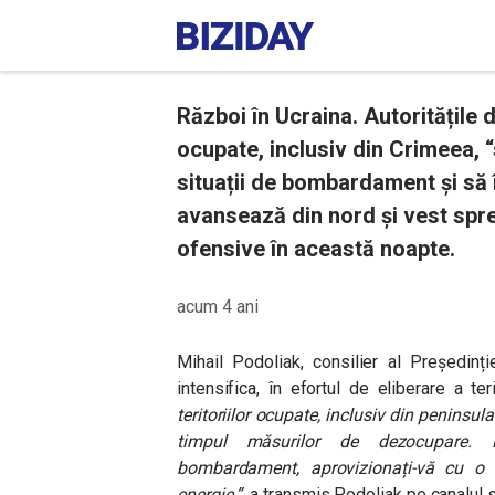
Război în Ucraina. Autoritățile de
ocupate, inclusiv din Crimeea, 
situații de bombardament și să 
avansează din nord și vest spre 
ofensive în această noapte.
acum 4 ani
Mihail Podoliak, consilier al Președinț
intensifica, în efortul de eliberare a ter
teritoriilor ocupate, inclusiv din peninsu
timpul măsurilor de dezocupare. Pr
bombardament, aprovizionați-vă cu o c
energie.”
, a transmis Podoliak pe canalul