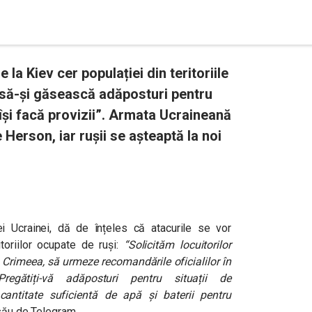
 la Kiev cer populației din teritoriile
“să-și găsească adăposturi pentru
își facă provizii”. Armata Ucraineană
Herson, iar rușii se așteaptă la noi
iei Ucrainei, dă de înțeles că atacurile se vor
itoriilor ocupate de ruși:
“Solicităm locuitorilor
la Crimeea, să urmeze recomandările oficialilor în
egătiți-vă adăposturi pentru situații de
antitate suficientă de apă și baterii pentru
 său de Telegram.