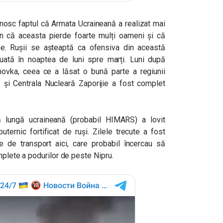
cunosc faptul că Armata Ucraineană a realizat mai
țin că aceasta pierde foarte mulți oameni și că
e. Rușii se așteaptă ca ofensiva din această
uată în noaptea de luni spre marți. Luni după
ovka, ceea ce a lăsat o bună parte a regiunii
ă și Centrala Nucleară Zaporijie a fost complet
ază lungă ucraineană (probabil HIMARS) a lovit
ternic fortificat de ruși. Zilele trecute a fost
e de transport aici, care probabil încercau să
mplete a podurilor de peste Nipru.