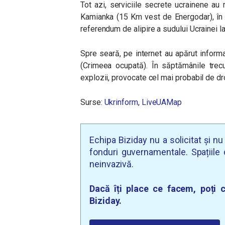
Tot azi, serviciile secrete ucrainene au
Kamianka (15 Km vest de Energodar), în c
referendum de alipire a sudului Ucrainei la
Spre seară, pe internet au apărut informa
(Crimeea ocupată). În săptămânile trecu
explozii, provocate cel mai probabil de dr
Surse:
Ukrinform
,
LiveUAMap
Echipa Biziday nu a solicitat și n
fonduri guvernamentale. Spațiile d
neinvazivă.
Dacă îți place ce facem, poți c
Biziday.