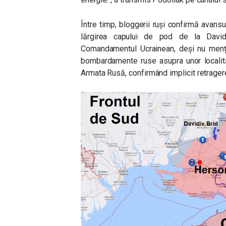
Între timp, bloggerii ruși confirmă avans
lărgirea capului de pod de la Davi
Comandamentul Ucrainean, deși nu menț
bombardamente ruse asupra unor localită
Armata Rusă, confirmând implicit retrager