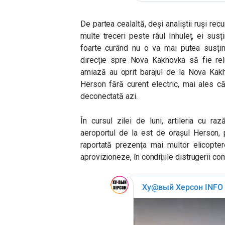
De partea cealaltă, deși analiștii ruși re
multe treceri peste râul Inhuleț, ei sus
foarte curând nu o va mai putea susțin
direcție spre Nova Kakhovka să fie rel
amiază au oprit barajul de la Nova Kakh
Herson fără curent electric, mai ales c
deconectată azi.
În cursul zilei de luni, artileria cu r
aeroportul de la est de orașul Herson, pu
raportată prezența mai multor elicopter
aprovizioneze, în condițiile distrugerii co