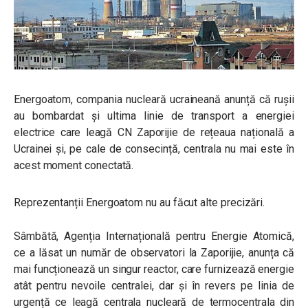
Energoatom, compania nucleară ucraineană anunță că rușii
au bombardat și ultima linie de transport a energiei
electrice care leagă CN Zaporijie de rețeaua națională a
Ucrainei și, pe cale de consecință, centrala nu mai este în
acest moment conectată.
Reprezentanții Energoatom nu au făcut alte precizări.
Sâmbătă, Agenția Internațională pentru Energie Atomică,
ce a lăsat un număr de observatori la Zaporijie, anunța că
mai funcționează un singur reactor, care furnizează energie
atât pentru nevoile centralei, dar și în revers pe linia de
urgență ce leagă centrala nucleară de termocentrala din