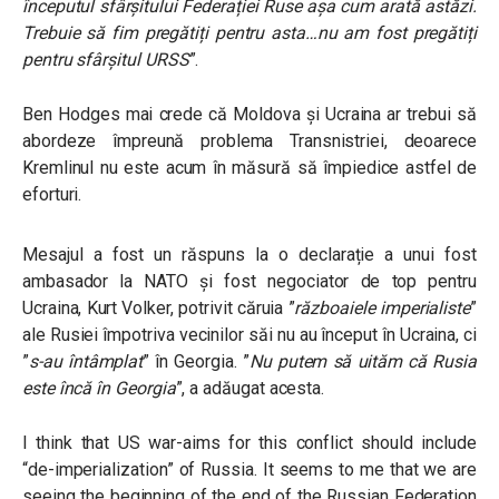
începutul sfârșitului Federației Ruse așa cum arată astăzi.
Trebuie să fim pregătiți pentru asta…nu am fost pregătiți
pentru sfârșitul URSS
”.
Ben Hodges mai crede că Moldova și Ucraina ar trebui să
abordeze împreună problema Transnistriei, deoarece
Kremlinul nu este acum în măsură să împiedice astfel de
eforturi.
Mesajul a fost un răspuns la o declarație a unui fost
ambasador la NATO și fost negociator de top pentru
Ucraina,
Kurt Volker,
potrivit căruia ”
războaiele imperialiste
”
ale Rusiei împotriva vecinilor săi nu au început în Ucraina, ci
”
s-au întâmplat
” în Georgia. ”
Nu putem să uităm că Rusia
este încă în Georgia
”, a adăugat acesta.
I think that US war-aims for this conflict should include
“de-imperialization” of Russia. It seems to me that we are
seeing the beginning of the end of the Russian Federation