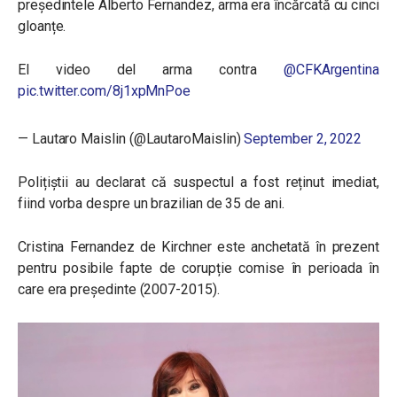
președintele Alberto Fernandez, arma era încărcată cu cinci
gloanțe.
El video del arma contra
@CFKArgentina
pic.twitter.com/8j1xpMnPoe
— Lautaro Maislin (@LautaroMaislin)
September 2, 2022
Polițiștii au declarat că suspectul a fost reținut imediat,
fiind vorba despre un brazilian de 35 de ani.
Cristina Fernandez de Kirchner este anchetată în prezent
pentru posibile fapte de corupție comise în perioada în
care era președinte (2007-2015).