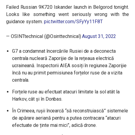
Failed Russian 9K720 Iskander launch in Belgorod tonight.
Looks like something went seriously wrong with the
guidance system.
pic.twitter.com/SFyYy11F8T
— OSINTtechnical (@Osinttechnical)
August 31, 2022
G7 a condamnat încercările Rusiei de a deconecta
centrala nucleară Zaporijie de la rețeaua electrică
ucraineană. Inspectorii AIEA sosiți în regiunea Zaporijie
încă nu au primit permisiunea forțelor ruse de a vizita
centrala.
Forțele ruse au efectuat atacuri limitate la sol atât la
Harkov, cât și în Donbas.
În Crimeea, rușii încearcă “să reconstruiască” sistemele
de apărare aeriană pentru a putea contracara “atacuri
efectuate de ținte mai mici”, adică drone.