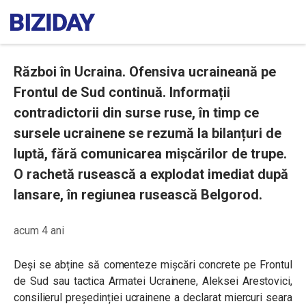
Război în Ucraina. Ofensiva ucraineană pe
Frontul de Sud continuă. Informații
contradictorii din surse ruse, în timp ce
sursele ucrainene se rezumă la bilanțuri de
luptă, fără comunicarea mișcărilor de trupe.
O rachetă rusească a explodat imediat după
lansare, în regiunea rusească Belgorod.
acum 4 ani
Deși se abține să comenteze mișcări concrete pe Frontul
de Sud sau tactica Armatei Ucrainene, Aleksei Arestovici,
consilierul președinției ucrainene a declarat miercuri seara