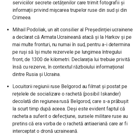
serviciilor secrete cetățenilor care trimit fotografii și
informații privind mișcarea trupelor ruse din sud și din
Crimeea.
Mihail Podoliak, un alt consilier al Președinției ucrainene
a declarat că Armata Ucraineană atacă și la Harkov și pe
mai multe fronturi, nu numai în sud, pentru a-i determina
pe ruși să își mute rezervele pe lungimea întregului
front, de 1300 de kilometri. Declarația lui trebuie privită
însă cu rezerve, în contextul războiului informațional
dintre Rusia și Ucraina.
Locuitorii regiunii ruse Belgorod au filmat și postat pe
rețelele de socializare o rachetă (posibil Iskander)
decolată din regiunea rusă Belgorod, care s-a prăbușit
la scurt timp după aceea. Deși este evident faptul că
racheta a suferit o defecțiune, sursele militare ruse au
pretins că era vorba de o rachetă antiaeriană care ar fi
interceptat o dronă ucraineană.