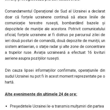
Comandamentul Operațional de Sud al Ucrainei a declarat
doar că forțele ucrainene continuă să atace liniile de
comunicație terestre rusești, bombardând bazele și
depozitele de muniție ale acestora. Potrivit comunicatului
oficial, forțele ucrainene ar fi distrus pe parcursul zilei de
ieri două posturi de comandă, două depozite de muniții, un
sistem antiaerian, o stație radar și alte zone de concentrare
a trupelor ruse. Aviația ucraineană a efectuat 16 lovituri
aeriene asupra pozițiilor rusești.
Din cauza lipsei informațiilor confirmate, operațiunile din
sudul Ucrainei nu pot fi în acest moment reprezentate pe o
hartă.
Alte evenimente din ultimele 24 de ore:
Președintele Ucrainei le-a transmis mulțumiri din partea