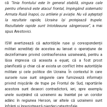
că
“linia frontului este în general stabilă, singura cale
pentru ofensivă este atacul frontal, împingând sistematic
Armata Rusă înapoi, cu artilerie și aviație. Nu vă așteptați
la rezultate rapide, Ucraina își protejează trupele.
Rezultatele rapide sunt întotdeauna sângeroase”,
a mai
spus Arestovici.
ISW avertizează că autoritățile ruse și corespondenții
militari acreditați de acestea au lansat o operațiune de
dezinformare privind contraofensiva ucraineană, pentru a
lăsa impresia că aceasta a eșuat, că a fost prost
planificată și chiar că ar exista un conflict între autoritățile
militare și cele politice din Ucraina. În contextul în care
sursele ruse sunt singurele care furnizează informații
privind mișcările de trupe pe Frontul de Sud, raportările
acestora sunt deseori contradictorii, ieri, spre exemplu
unele susținând că ucrainenii au înaintat pe un coridor
adânc în regiunea Herson, iar altele că ucrainenii sunt
înfrânți și înregistrează pierderi catastrofale.