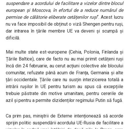
suspendare a acordului de facilitare a vizelor dintre blocul
european și Moscova, în efortul de a reduce numărul de
permise de călătorie eliberate cetățenilor ruși
“. Acest lucru
nu va face imposibil de obținut o viză Shengen pentru ruși,
dar intrarea în țările membre UE va deveni și scumpă și
dificilă.
Mai multe state est-europene (Cehia, Polonia, Finlanda și
Țările Baltice), care de facto nu au mai primit cetățeni ruși
încă din 24 februarie, au cerut acțiuni colective ale blocului
comunitar, refuzate până acum de Franța, Germania și alte
țări occidentale. Țările care nu susțin interzicerea totală a
intrării rușilor în UE pentru turism au spus că excepțiile
trebuie păstrate din motive umanitare, pentru cererile de
azil și pentru a permite dizidenților regimului Putin să fugă.
Ca prim pas, miniștrii de Externe intenționează să acorde
sprijin politic suspendării acordului UE-Rusia de facilitare a