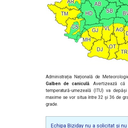
Administrația Națională de Meteorolog
Galben de caniculă
. Avertizează că d
temperatură-umezeală (ITU) va depăși p
maxime se vor situa între 32 și 36 de gr
grade.
Echipa Biziday nu a solicitat și n