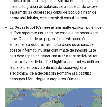
raportat în prealabil faptul că Armata Rusă a mutat aici
mai multe grupuri de batalion, care încearcă de câteva
săptămâni să cucerească capul de pod ucrainean de
peste râul Inhuleț, care amenință orașul Herson.
La
Sevastopol (Crimeea)
mai multe explozii puternice
au fost raportate luni seara pe canalele de socializare
ruse. Canalele de propagandă rusești spun că
antiaeriana a doborât mai multe drone ucrainene, dar
aceste informații nu sunt confirmate de imagini. Este
cert doar faptul că aniaeriana rusă a fost activă pe tot
parcursul zilei de luni. Pe FlightRadar a fost vizibilă ieri
la prânz o aeronavă britanică de supraveghere
electronică ce a decolat din România și a patrulat
deasupra Mării Negre în aropierea Crimeei.