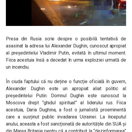
Presa din Rusia scrie despre o posibilă tentativă de
asasinat la adresa lui Alexander Dughin, cunoscut apropiat
al președintelui Vladimir Putin, evitată în ultimul moment.
Fiica acestuia însă a decedat în urma exploziei urmată de
un incendiu.
În ciuda faptului că nu deține o funcție oficială în guvern,
Alexander Dughin este un apropiat aliat politic al
președintelui Putin. Domnul Dughin este cunoscut la
Moscova drept “ghidul spiritual” al liderului rus. Fiica
acestuia, Daria Dughina, a fost o jurnalistă proeminentă
care a susținut public invadarea Ucrainei. La începutul
anului, aceasta a fost sancționată de autoritățile din SUA și
din Marea Britanie pentru că a contribuit la “dezinformarea”