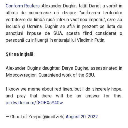
Conform Reuters,
Alexander Dughin, tatăl Dariei, a vorbit în
ultimii de numeroase ori despre “unificarea teritoriilor
vorbitoare de limbă rusă într-un vast nou imperiu”, care să
includă și Ucraina. Dughin se află în prezent pe lista de
sancțiuni impuse de SUA, acesta fiind considerat o
persoană cu influență în anturajul lui Vladimir Putin.
Știrea inițială:
Alexander Dugins daughter, Darya Dugina, assassinated in
Moscow region. Guaranteed work of the SBU.
I know we meme about red lines, but I do sincerely hope,
and pray that there will be an answer for this.
pic.twitter.com/f8OBXsY40w
— Ghost of Zeepo (@mdfzeh)
August 20, 2022