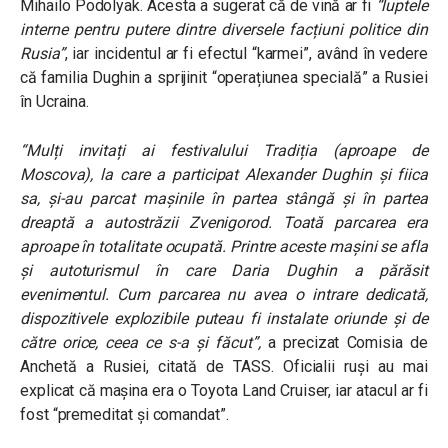
Mihailo Podolyak. Acesta a sugerat că de vină ar fi
“luptele
interne pentru putere dintre diversele facțiuni politice din
Rusia”
, iar incidentul ar fi efectul “karmei”, având în vedere
că familia Dughin a sprijinit “operațiunea specială” a Rusiei
în Ucraina.
“Mulți invitați ai festivalului Tradiția (aproape de
Moscova), la care a participat Alexander Dughin și fiica
sa, și-au parcat mașinile în partea stângă și în partea
dreaptă a autostrăzii Zvenigorod. Toată parcarea era
aproape în totalitate ocupată. Printre aceste mașini se afla
și autoturismul în care Daria Dughin a părăsit
evenimentul. Cum parcarea nu avea o intrare dedicată,
dispozitivele explozibile puteau fi instalate oriunde și de
către orice, ceea ce s-a și făcut”,
a precizat Comisia de
Anchetă a Rusiei, citată de TASS. Oficialii ruși au mai
explicat că mașina era o
Toyota Land Cruiser, iar atacul ar fi
fost “premeditat și comandat”.