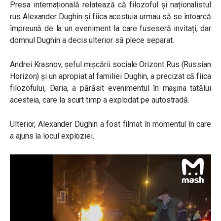
Presa internațională relatează că filozoful și naționalistul
rus Alexander Dughin și fiica acestuia urmau să se întoarcă
împreună de la un eveniment la care fuseseră invitați, dar
domnul Dughin a decis ulterior să plece separat.
Andrei Krasnov, șeful mișcării sociale Orizont Rus (Russian
Horizon) și un apropiat al familiei Dughin, a precizat că fiica
filozofului, Daria, a părăsit evenimentul în mașina tatălui
acesteia, care la scurt timp a explodat pe autostradă.
Ulterior, Alexander Dughin a fost filmat în momentul în care
a ajuns la locul exploziei.