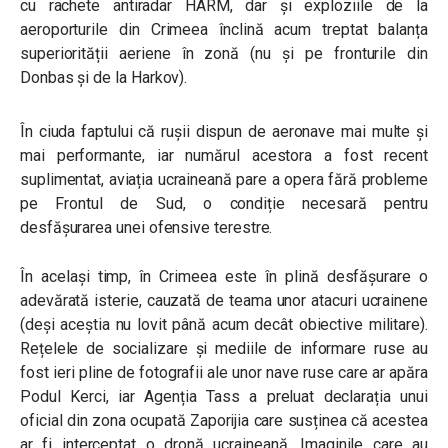
cu rachete antiradar HARM, dar și exploziile de la
aeroporturile din Crimeea înclină acum treptat balanța
superiorității aeriene în zonă (nu și pe fronturile din
Donbas și de la Harkov).
În ciuda faptului că rușii dispun de aeronave mai multe și
mai performante, iar numărul acestora a fost recent
suplimentat, aviația ucraineană pare a opera fără probleme
pe Frontul de Sud, o condiție necesară pentru
desfășurarea unei ofensive terestre.
În același timp, în Crimeea este în plină desfășurare o
adevărată isterie, cauzată de teama unor atacuri ucrainene
(deși aceștia nu lovit până acum decât obiective militare).
Rețelele de socializare și mediile de informare ruse au
fost ieri pline de fotografii ale unor nave ruse care ar apăra
Podul Kerci, iar Agenția Tass a preluat declarația unui
oficial din zona ocupată Zaporijia care susținea că acestea
ar fi interceptat o dronă ucraineană. Imaginile care au