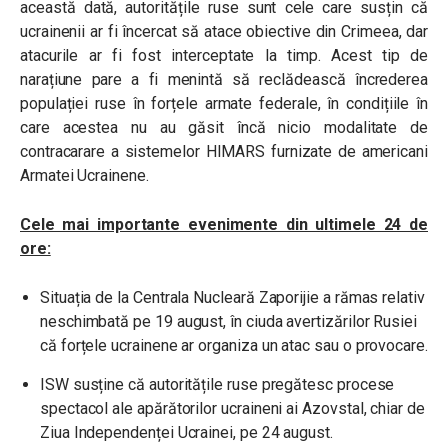
această dată, autoritățile ruse sunt cele care susțin că
ucrainenii ar fi încercat să atace obiective din Crimeea, dar
atacurile ar fi fost interceptate la timp. Acest tip de
narațiune pare a fi menintă să reclădească încrederea
populației ruse în forțele armate federale, în condițiile în
care acestea nu au găsit încă nicio modalitate de
contracarare a sistemelor HIMARS furnizate de americani
Armatei Ucrainene.
Cele mai importante evenimente din ultimele 24 de
ore:
Situația de la Centrala Nucleară Zaporijie a rămas relativ
neschimbată pe 19 august, în ciuda avertizărilor Rusiei
că forțele ucrainene ar organiza un atac sau o provocare.
ISW susține că autoritățile ruse pregătesc procese
spectacol ale apărătorilor ucraineni ai Azovstal, chiar de
Ziua Independenței Ucrainei, pe 24 august.