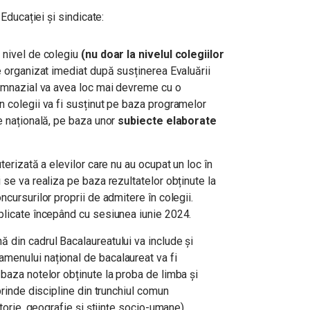
Educației și sindicate:
 nivel de colegiu
(nu doar la nivelul colegiilor
ie organizat imediat după susținerea Evaluării
gimnazial va avea loc mai devreme cu o
n colegii va fi susținut pe baza programelor
e națională, pe baza unor
subiecte elaborate
terizată a elevilor care nu au ocupat un loc în
 se va realiza pe baza rezultatelor obținute la
cursurilor proprii de admitere în colegii.
plicate începând cu sesiunea iunie 2024.
 din cadrul Bacalaureatului va include și
menului național de bacalaureat va fi
baza notelor obținute la proba de limba și
prinde discipline din trunchiul comun
storie, geografie și științe socio-umane).