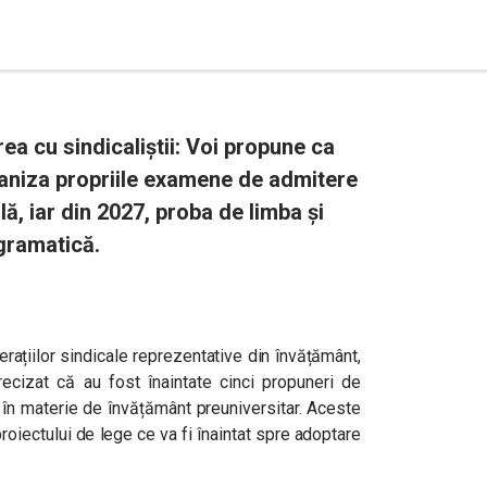
rea cu sindicaliștii: Voi propune ca
ganiza propriile examene de admitere
ă, iar din 2027, proba de limba și
 gramatică.
derațiilor sindicale reprezentative din învățământ,
recizat că au fost înaintate cinci propuneri de
i în materie de învățământ preuniversitar. Aceste
roiectului de lege ce va fi înaintat spre adoptare