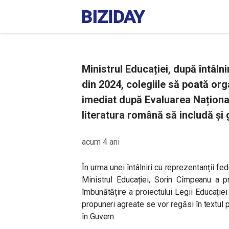
Ministrul Educației, după întâlni
din 2024, colegiile să poată or
imediat după Evaluarea Național
literatura română să includă și
acum 4 ani
În urma unei întâlniri cu reprezentanții fe
Ministrul Educației, Sorin Cîmpeanu a p
îmbunătățire a proiectului Legii Educație
propuneri agreate se vor regăsi în textul p
în Guvern.