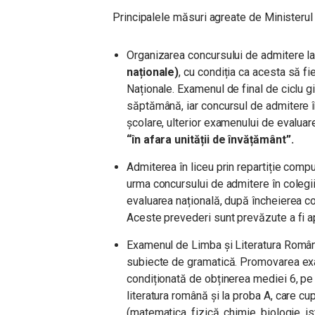
Principalele măsuri agreate de Ministerul 
Organizarea concursului de admitere la
naționale)
, cu condiția ca acesta să f
Naționale. Examenul de final de ciclu 
săptămână, iar concursul de admitere î
școlare, ulterior examenului de evaluar
“în afara unității de învățământ”.
Admiterea în liceu prin repartiție compu
urma concursului de admitere în colegii
evaluarea națională, după încheierea con
Aceste prevederi sunt prevăzute a fi a
Examenul de Limba și Literatura Română
subiecte de gramatică. Promovarea exa
condiționată de obținerea mediei 6, pe 
literatura română și la proba A, care cu
(matematica, fizică, chimie, biologie, i