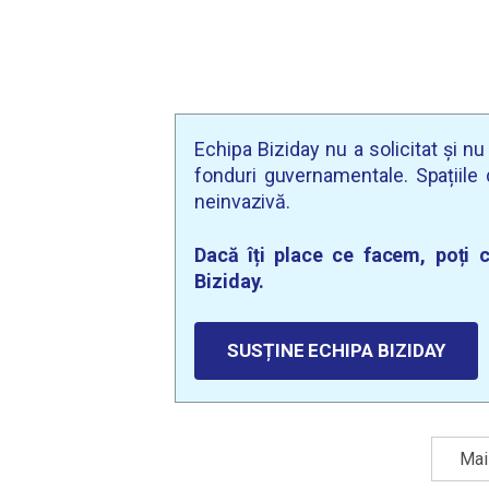
Echipa Biziday nu a solicitat și n
fonduri guvernamentale. Spațiile d
neinvazivă.
Dacă îți place ce facem, poți c
Biziday.
SUSȚINE ECHIPA BIZIDAY
Mai 