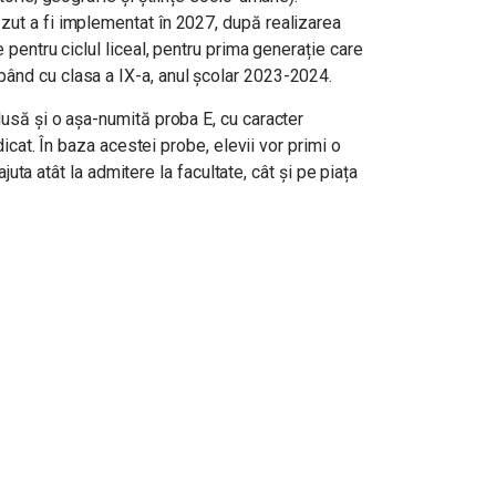
zut a fi implementat în 2027, după realizarea
e pentru ciclul liceal, pentru prima generație care
ând cu clasa a IX-a, anul școlar 2023-2024.
lusă și o așa-numită proba E, cu caracter
idicat. În baza acestei probe, elevii vor primi o
a ajuta atât la admitere la facultate, cât și pe piața