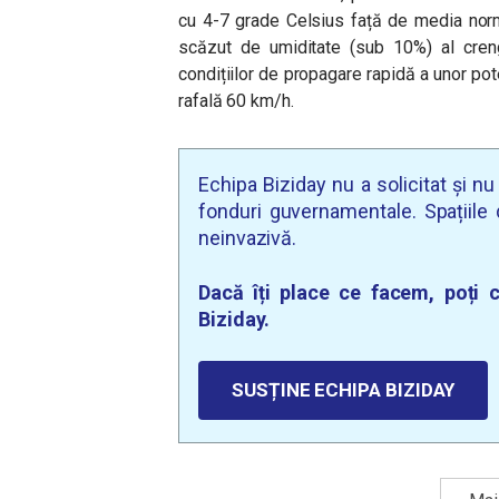
cu 4-7 grade Celsius față de media norm
scăzut de umiditate (sub 10%) al crengi
condițiilor de propagare rapidă a unor pot
rafală 60 km/h.
Echipa Biziday nu a solicitat și n
fonduri guvernamentale. Spațiile d
neinvazivă.
Dacă îți place ce facem, poți c
Biziday.
SUSȚINE ECHIPA BIZIDAY