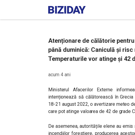
Atenționare de călătorie pentru î
până duminică: Caniculă și risc 
Temperaturile vor atinge și 42 
acum 4 ani
Ministerul Afacerilor Externe inform
intenționează să călătorească în Grecia
18-21 august 2022, o avertizare meteo de c
care pot atinge valoarea de 42 de grade C
De asemenea, autoritățile elene au emis și
incendiilor forestiere, producerea acesto