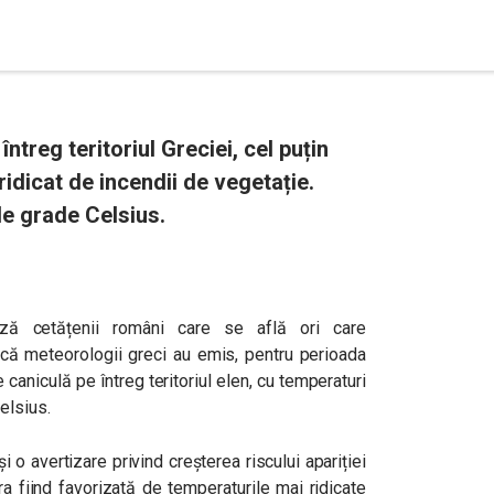
ntreg teritoriul Greciei, cel puțin
ridicat de incendii de vegetație.
de grade Celsius.
ează cetățenii români care se află ori care
 că meteorologii greci au emis, pentru perioada
aniculă pe întreg teritoriul elen, cu temperaturi
elsius.
 o avertizare privind creșterea riscului apariției
ra fiind favorizată de temperaturile mai ridicate